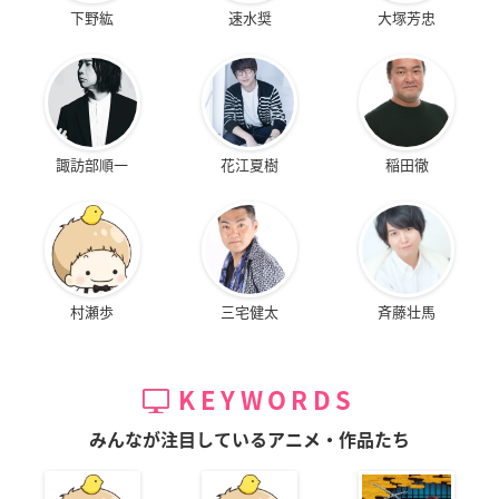
下野紘
速水奨
大塚芳忠
諏訪部順一
花江夏樹
稲田徹
村瀬歩
三宅健太
斉藤壮馬
KEYWORDS
みんなが注目しているアニメ・作品たち