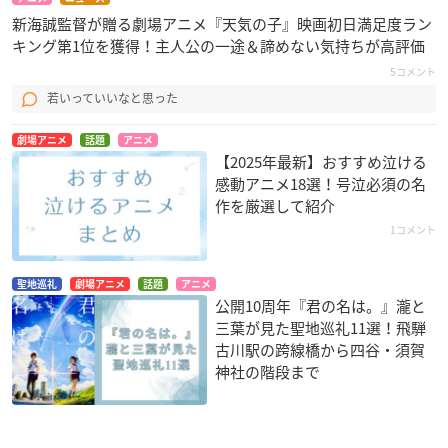
新海誠監督が贈る劇場アニメ『天気の子』映画初日満足度ラン
キング第1位を獲得！主人公の一途＆諦めない気持ちが高評価
5コメント
若いっていいなと思った
劇場アニメ
話題
アニメ
【2025年最新】おすすめ泣ける
感動アニメ18選！号泣必須の名
作を厳選して紹介
1コメント
聖地巡礼
劇場アニメ
話題
アニメ
公開10周年『君の名は。』瀧と
三葉が見た聖地巡礼11選！飛騨
古川駅の跨線橋から四谷・須賀
神社の階段まで