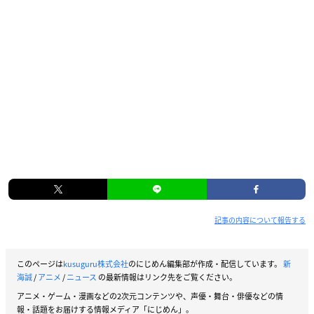
記事の内容について報告する
このページは
kusuguru株式会社
のにじめん編集部が作成・配信しています。
新
海誠
/
アニメ
/
ニュース
の最新情報はリンク先をご覧ください。
アニメ・ゲーム・漫画などの2次元コンテンツや、声優・舞台・俳優などの情
報・話題をお届けする情報メディア「にじめん」。