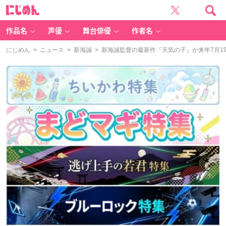
に
じ
め
ん
作品名
声優
舞台俳優
作者名
にじめん
>
ニュース
>
新海誠
> 新海誠監督の最新作『天気の子』が来年7月