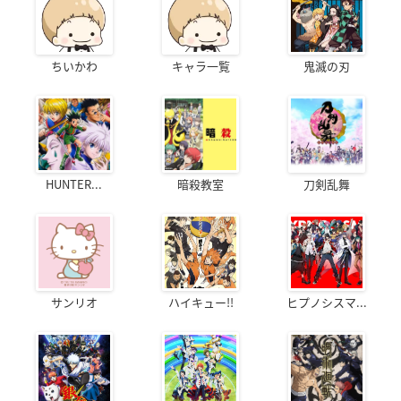
ちいかわ
キャラ一覧
鬼滅の刃
HUNTER...
暗殺教室
刀剣乱舞
サンリオ
ハイキュー!!
ヒプノシスマ...