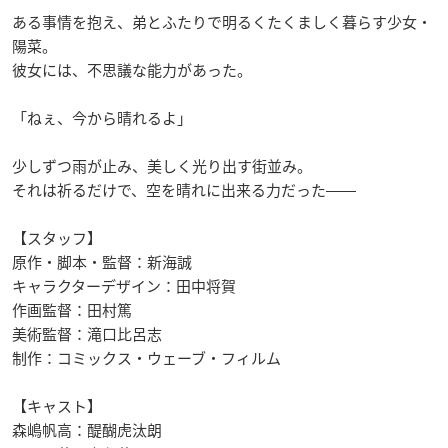
ある事情を抱え、弟とふたりで明るくたくましく暮らす少女・
陽菜。
彼女には、不思議な能力があった。
「ねぇ、今から晴れるよ」
少しずつ雨が止み、美しく光り出す街並み。
それは祈るだけで、空を晴れに出来る力だった――
【スタッフ】
原作・脚本・監督：新海誠
キャラクターデザイン：田中将賀
作画監督：田村篤
美術監督：滝口比呂志
制作：コミックス・ウェーブ・フィルム
【キャスト】
森嶋帆高：醍醐虎汰朗