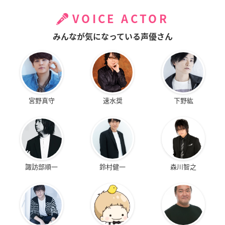
VOICE ACTOR
みんなが気になっている声優さん
宮野真守
速水奨
下野紘
諏訪部順一
鈴村健一
森川智之