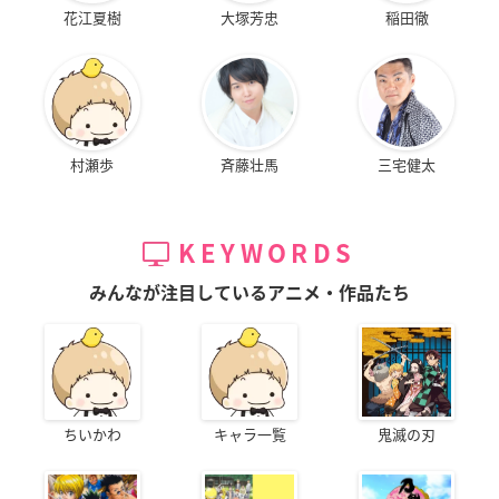
花江夏樹
大塚芳忠
稲田徹
村瀬歩
斉藤壮馬
三宅健太
KEYWORDS
みんなが注目しているアニメ・作品たち
ちいかわ
キャラ一覧
鬼滅の刃