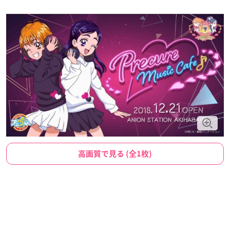
高画質で見る (全1枚)