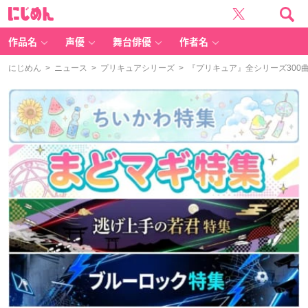
に
じ
め
ん
作品名
声優
舞台俳優
作者名
にじめん
>
ニュース
>
プリキュアシリーズ
> 『プリキュア』全シリーズ300