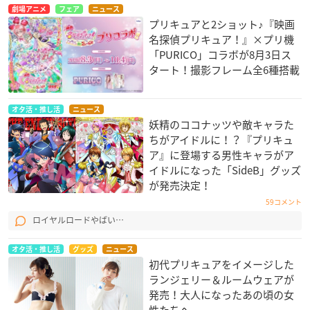
劇場アニメ
フェア
ニュース
プリキュアと2ショット♪『映画
名探偵プリキュア！』×プリ機
「PURICO」コラボが8月3日ス
タート！撮影フレーム全6種搭載
オタ活・推し活
ニュース
妖精のココナッツや敵キャラた
ちがアイドルに！？『プリキュ
ア』に登場する男性キャラがア
イドルになった「SideB」グッズ
が発売決定！
59コメント
ロイヤルロードやばい…
オタ活・推し活
グッズ
ニュース
初代プリキュアをイメージした
ランジェリー＆ルームウェアが
発売！大人になったあの頃の女
性たちへ