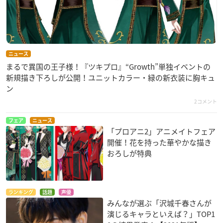
ニュース
まるで異国の王子様！『ツキプロ』“Growth”単独イベントの
新規描き下ろしが公開！ユニットカラー・緑の新衣装に胸キュ
ン
2コメント
フェア
ニュース
「プロアニ2」アニメイトフェア
開催！花を持った華やかな描き
おろしが特典
ランキング
話題
声優
みんなが選ぶ「沢城千春さんが
演じるキャラといえば？」TOP1