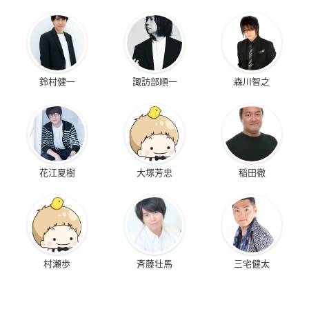
鈴村健一
諏訪部順一
森川智之
花江夏樹
大塚芳忠
稲田徹
村瀬歩
斉藤壮馬
三宅健太