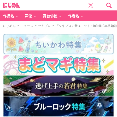
に
じ
め
ん
作品名
声優
舞台俳優
作者名
にじめん
>
ニュース
>
ツキプロ
> 『ツキプロ』新ユニット・infinito0