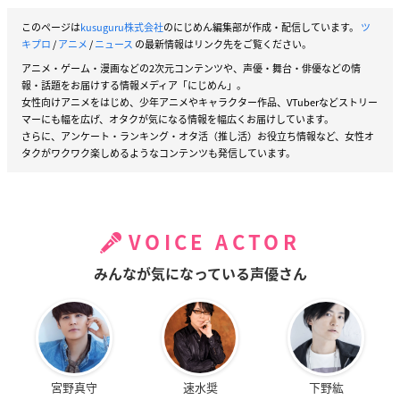
このページは
kusuguru株式会社
のにじめん編集部が作成・配信しています。
ツ
キプロ
/
アニメ
/
ニュース
の最新情報はリンク先をご覧ください。
アニメ・ゲーム・漫画などの2次元コンテンツや、声優・舞台・俳優などの情
報・話題をお届けする情報メディア「にじめん」。
女性向けアニメをはじめ、少年アニメやキャラクター作品、VTuberなどストリー
マーにも幅を広げ、オタクが気になる情報を幅広くお届けしています。
さらに、アンケート・ランキング・オタ活（推し活）お役立ち情報など、女性オ
タクがワクワク楽しめるようなコンテンツも発信しています。
VOICE ACTOR
みんなが気になっている声優さん
宮野真守
速水奨
下野紘