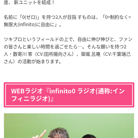
度、 新ユニットを結成！
名前に「0(ゼロ)」を持つ2人が目指 すものは、「0=制約なく=
無限大(infinito)に自由に」。
ツキプロというフィールドの上で、自由に伸び伸びと、ファン
の皆さんと楽しい時間を過ごせたら…。そんな願いを持つ2
人・数寄川 零（CV:田所陽向さん）、御風 呂庵（CV:千葉瑞己
さん）の活動が始まります。
WEBラジオ『infinito0 ラジオ(通称:イン
フィニラジオ)』