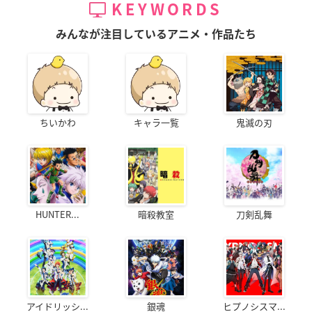
KEYWORDS
みんなが注目しているアニメ・作品たち
ちいかわ
キャラ一覧
鬼滅の刃
HUNTER...
暗殺教室
刀剣乱舞
アイドリッシ...
銀魂
ヒプノシスマ...