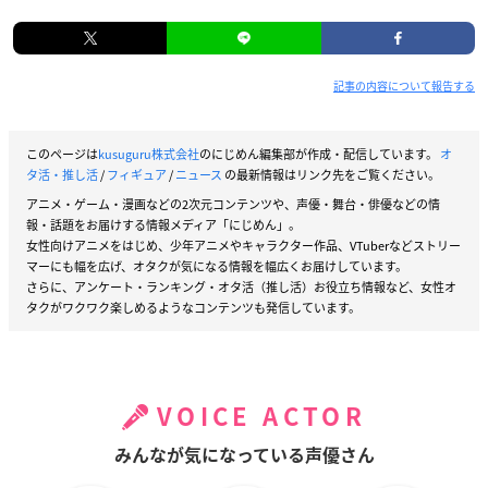
記事の内容について報告する
このページは
kusuguru株式会社
のにじめん編集部が作成・配信しています。
オ
タ活・推し活
/
フィギュア
/
ニュース
の最新情報はリンク先をご覧ください。
アニメ・ゲーム・漫画などの2次元コンテンツや、声優・舞台・俳優などの情
報・話題をお届けする情報メディア「にじめん」。
女性向けアニメをはじめ、少年アニメやキャラクター作品、VTuberなどストリー
マーにも幅を広げ、オタクが気になる情報を幅広くお届けしています。
さらに、アンケート・ランキング・オタ活（推し活）お役立ち情報など、女性オ
タクがワクワク楽しめるようなコンテンツも発信しています。
VOICE ACTOR
みんなが気になっている声優さん