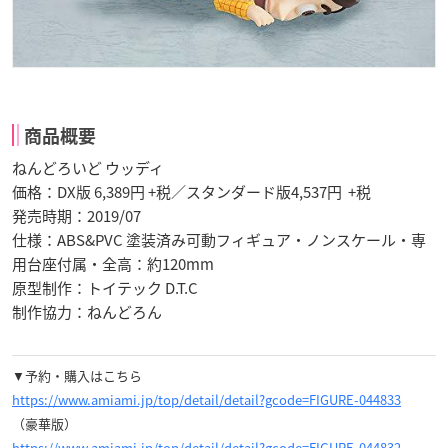
商品概要
ねんどろいど ウッディ
価格：DX版 6,389円 +税／スタンダード版4,537円 +税
発売時期：2019/07
仕様：ABS&PVC 塗装済み可動フィギュア・ノンスケール・専
用台座付属・全高：約120mm
原型制作：トイテック D.T.C
制作協力：ねんどろん
▼予約・購入はこちら
https://www.amiami.jp/top/detail/detail?gcode=FIGURE-044833
（豪華版）
https://www.amiami.jp/top/detail/detail?gcode=FIGURE-044832