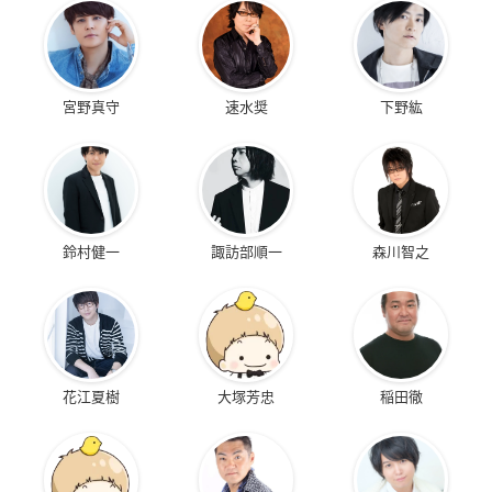
宮野真守
速水奨
下野紘
鈴村健一
諏訪部順一
森川智之
花江夏樹
大塚芳忠
稲田徹