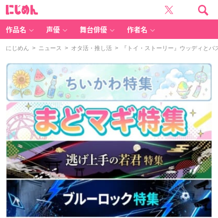
に
じ
め
ん
作品名
声優
舞台俳優
作者名
にじめん
>
ニュース
>
オタ活・推し活
> 『トイ・ストーリー』ウッディとバ