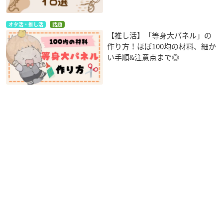
オタ活・推し活
話題
【推し活】「等身大パネル」の
作り方！ほぼ100均の材料、細か
い手順&注意点まで◎