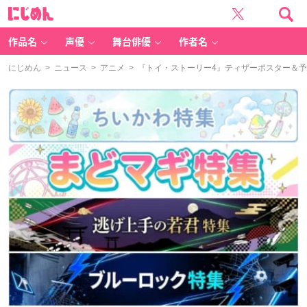
に
じ
め
ん
作品名
声優
舞台俳優
作者名
にじめん
>
ニュース
>
アニメ
> 『トイ・ストーリー4』ティザーポスター＆