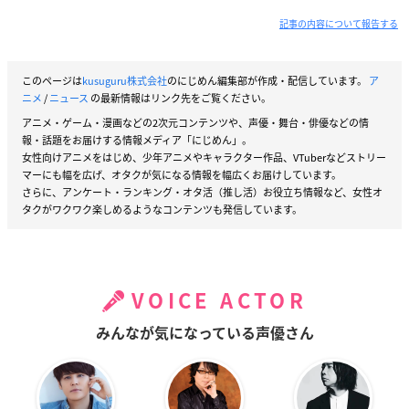
記事の内容について報告する
このページは
kusuguru株式会社
のにじめん編集部が作成・配信しています。
ア
ニメ
/
ニュース
の最新情報はリンク先をご覧ください。
アニメ・ゲーム・漫画などの2次元コンテンツや、声優・舞台・俳優などの情
報・話題をお届けする情報メディア「にじめん」。
女性向けアニメをはじめ、少年アニメやキャラクター作品、VTuberなどストリー
マーにも幅を広げ、オタクが気になる情報を幅広くお届けしています。
さらに、アンケート・ランキング・オタ活（推し活）お役立ち情報など、女性オ
タクがワクワク楽しめるようなコンテンツも発信しています。
VOICE ACTOR
みんなが気になっている声優さん