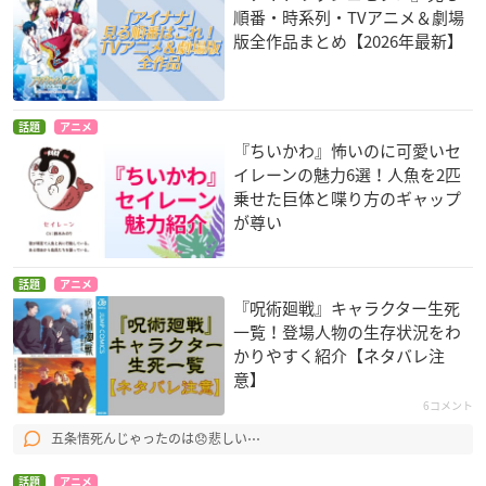
順番・時系列・TVアニメ＆劇場
版全作品まとめ【2026年最新】
話題
アニメ
『ちいかわ』怖いのに可愛いセ
イレーンの魅力6選！人魚を2匹
乗せた巨体と喋り方のギャップ
が尊い
話題
アニメ
『呪術廻戦』キャラクター生死
一覧！登場人物の生存状況をわ
かりやすく紹介【ネタバレ注
意】
6コメント
五条悟死んじゃったのは😞悲しい⋯
話題
アニメ