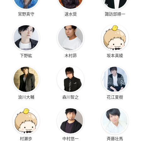
宮野真守
速水奨
諏訪部順一
下野紘
木村昴
坂本真綾
浪川大輔
森川智之
花江夏樹
村瀬歩
中村悠一
斉藤壮馬