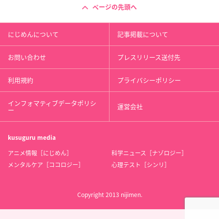
ページの先頭へ
にじめんについて
記事掲載について
お問い合わせ
プレスリリース送付先
利用規約
プライバシーポリシー
インフォマティブデータポリシ
運営会社
ー
kusuguru
media
アニメ情報［にじめん］
科学ニュース［ナゾロジー］
メンタルケア［ココロジー］
心理テスト［シンリ］
Copyright 2013 nijimen.