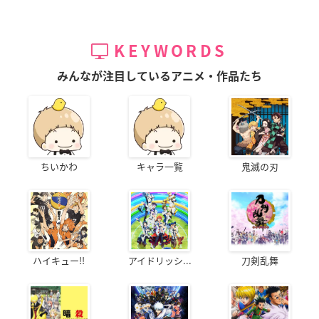
KEYWORDS
みんなが注目しているアニメ・作品たち
ちいかわ
キャラ一覧
鬼滅の刃
ハイキュー!!
アイドリッシ...
刀剣乱舞