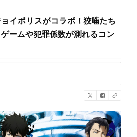
』とジョイポリスがコラボ！狡噛たち
きゲームや犯罪係数が測れるコン