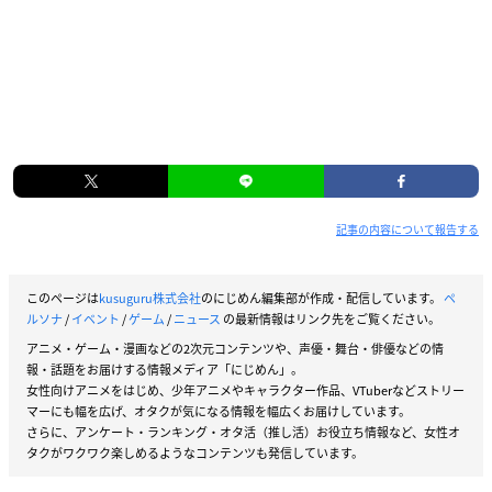
記事の内容について報告する
このページは
kusuguru株式会社
のにじめん編集部が作成・配信しています。
ペ
ルソナ
/
イベント
/
ゲーム
/
ニュース
の最新情報はリンク先をご覧ください。
アニメ・ゲーム・漫画などの2次元コンテンツや、声優・舞台・俳優などの情
報・話題をお届けする情報メディア「にじめん」。
女性向けアニメをはじめ、少年アニメやキャラクター作品、VTuberなどストリー
マーにも幅を広げ、オタクが気になる情報を幅広くお届けしています。
さらに、アンケート・ランキング・オタ活（推し活）お役立ち情報など、女性オ
タクがワクワク楽しめるようなコンテンツも発信しています。