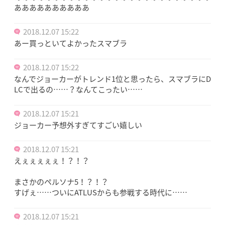
ああああああああああ
2018.12.07 15:22
あー買っといてよかったスマブラ
2018.12.07 15:22
なんでジョーカーがトレンド1位と思ったら、スマブラにD
LCで出るの……？なんてこったい……
2018.12.07 15:21
ジョーカー予想外すぎてすごい嬉しい
2018.12.07 15:21
えぇぇぇぇぇ！？！？
まさかのペルソナ5！？！？
すげぇ……ついにATLUSからも参戦する時代に……
2018.12.07 15:21