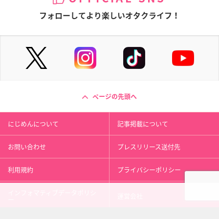
フォローしてより楽しいオタクライフ！
ページの先頭へ
にじめんについて
記事掲載について
お問い合わせ
プレスリリース送付先
利用規約
プライバシーポリシー
インフォマティブデータポリシ
運営会社
ー