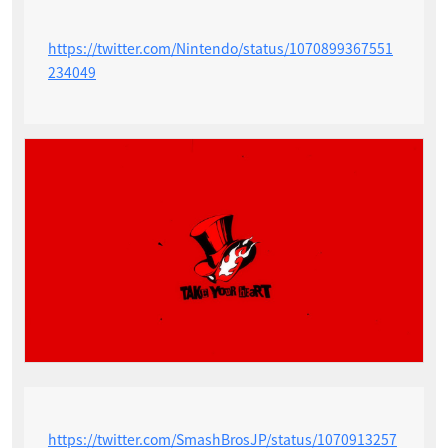
https://twitter.com/Nintendo/status/1070899367551
234049
https://twitter.com/SmashBrosJP/status/1070913257