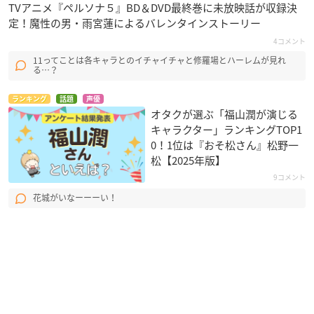
TVアニメ『ペルソナ５』BD＆DVD最終巻に未放映話が収録決
定！魔性の男・雨宮蓮によるバレンタインストーリー
4コメント
11ってことは各キャラとのイチャイチャと修羅場とハーレムが見れ
る…？
ランキング
話題
声優
オタクが選ぶ「福山潤が演じる
キャラクター」ランキングTOP1
0！1位は『おそ松さん』松野一
松【2025年版】
9コメント
花城がいなーーーい！