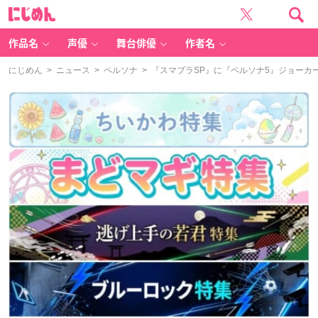
に
じ
め
ん
作品名
声優
舞台俳優
作者名
にじめん
>
ニュース
>
ペルソナ
> 『スマブラSP』に『ペルソナ5』ジョーカ