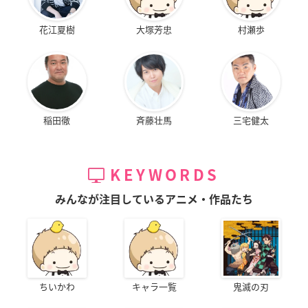
花江夏樹
大塚芳忠
村瀬歩
稲田徹
斉藤壮馬
三宅健太
KEYWORDS
みんなが注目しているアニメ・作品たち
ちいかわ
キャラ一覧
鬼滅の刃