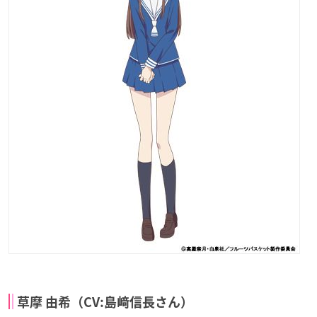
草摩 由希（CV:島﨑信長さん）