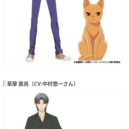
草摩 紫呉（CV:中村悠一さん）