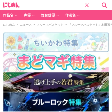
に
じ
め
ん
作品名
声優
舞台俳優
作者名
にじめん
>
ニュース
>
フルーツバスケット
> 『フルーツバスケット』本田