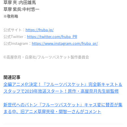
草摩 夾 :内田雄馬
草摩 紫呉:中村悠一
※敬称略
公式サイト：
https://fruba.jp/
公式Twitter：
https://twitter.com/fruba_PR
公式Instagram：
https://www.instagram.com/fruba_pr/
©高屋奈月・白泉社/フルーツバスケット製作委員会
関連記事
全編アニメ化決定！『フルーツバスケット』完全新キャスト＆
スタッフで2019年放送スタート！原作・高屋奈月先生総監修
新世代へのバトン『フルーツバスケット』キャス変に賛否が集
まる中、旧アニメ草摩夾役・関智一さんがコメント