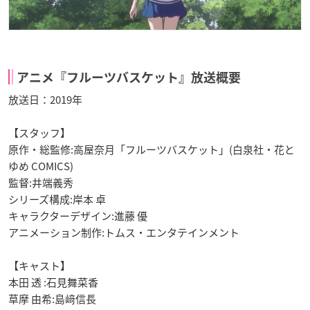
アニメ『フルーツバスケット』放送概要
放送日：2019年
【スタッフ】
原作・総監修:高屋奈月「フルーツバスケット」(白泉社・花と
ゆめ COMICS)
監督:井端義秀
シリーズ構成:岸本 卓
キャラクターデザイン:進藤 優
アニメーション制作:トムス・エンタテインメント
【キャスト】
本田 透 :石見舞菜香
草摩 由希:島﨑信長