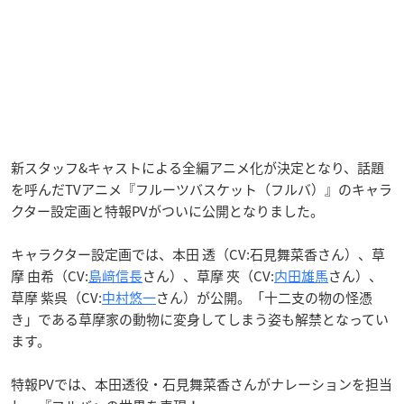
新スタッフ&キャストによる全編アニメ化が決定となり、話題
を呼んだTVアニメ『フルーツバスケット（フルバ）』のキャラ
クター設定画と特報PVがついに公開となりました。
キャラクター設定画では、本田 透（CV:石見舞菜香さん）、草
摩 由希（CV:
島﨑信長
さん）、草摩 夾（CV:
内田雄馬
さん）、
草摩 紫呉（CV:
中村悠一
さん）が公開。「十二支の物の怪憑
き」である草摩家の動物に変身してしまう姿も解禁となってい
ます。
特報PVでは、本田透役・石見舞菜香さんがナレーションを担当