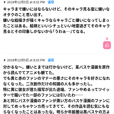
2018年12月5日 at 8:32 PM
返信
キャラまで嫌いにはならないけど、そのキャラ見る度に嫌いな
オタクのこと思い出す。
嫌いな絵描きが描くキャラならキャラごと嫌いになってしまっ
たことはある。絵柄といいシチュといい地雷過ぎてそのキャラ
見るとその印象しかないから｢うわぁ…｣てなる。
0
2018年12月5日 at 8:33 PM
返信
分かるな〜。嫌いとまでは行かないけど、某バスケ漫画を原作
から読んでてアニメも観てた。
でも黄と赤のファンのマナーの悪さにそのキャラを好きになれ
なくなった。二次創作だけの知識の人も多かったし。
特に黄に彼女が居た描写が出た途端、ファンやめるってツイッ
ターで騒いでた一部のファンには引いたわ……
あと同じバスケ漫画のファンが黒い方のバスケ漫画のファンに
対してめっちゃケンカ売ってきてて、その作品を読む気にもな
らなくなったことはあったな。明らか年齢層は黒バスケの方よ