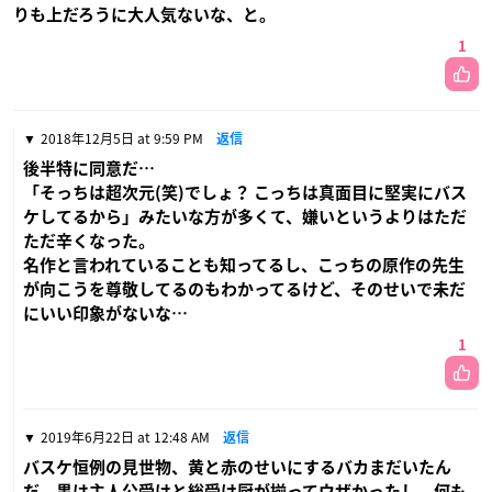
りも上だろうに大人気ないな、と。
1
2018年12月5日 at 9:59 PM
返信
後半特に同意だ…
「そっちは超次元(笑)でしょ？ こっちは真面目に堅実にバス
ケしてるから」みたいな方が多くて、嫌いというよりはただ
ただ辛くなった。
名作と言われていることも知ってるし、こっちの原作の先生
が向こうを尊敬してるのもわかってるけど、そのせいで未だ
にいい印象がないな…
1
2019年6月22日 at 12:48 AM
返信
バスケ恒例の見世物、黄と赤のせいにするバカまだいたん
だ。黒は主人公受けと総受け厨が揃ってウザかったし、何も