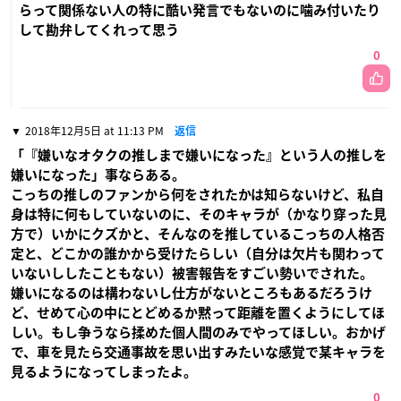
らって関係ない人の特に酷い発言でもないのに噛み付いたり
して勘弁してくれって思う
0
2018年12月5日 at 11:13 PM
返信
「『嫌いなオタクの推しまで嫌いになった』という人の推しを
嫌いになった」事ならある。
こっちの推しのファンから何をされたかは知らないけど、私自
身は特に何もしていないのに、そのキャラが（かなり穿った見
方で）いかにクズかと、そんなのを推しているこっちの人格否
定と、どこかの誰かから受けたらしい（自分は欠片も関わって
いないししたこともない）被害報告をすごい勢いでされた。
嫌いになるのは構わないし仕方がないところもあるだろうけ
ど、せめて心の中にとどめるか黙って距離を置くようにしてほ
しい。もし争うなら揉めた個人間のみでやってほしい。おかげ
で、車を見たら交通事故を思い出すみたいな感覚で某キャラを
見るようになってしまったよ。
0