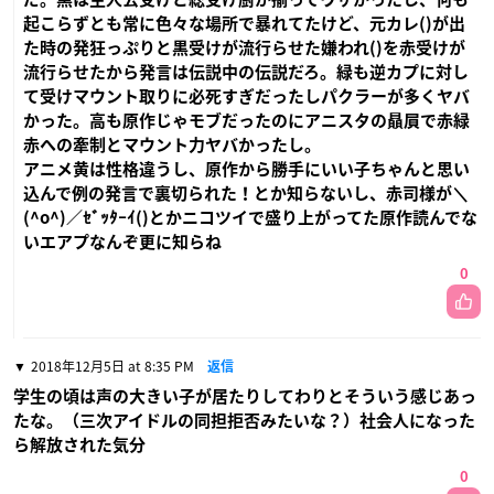
起こらずとも常に色々な場所で暴れてたけど、元カレ()が出
た時の発狂っぷりと黒受けが流行らせた嫌われ()を赤受けが
流行らせたから発言は伝説中の伝説だろ。緑も逆カプに対し
て受けマウント取りに必死すぎだったしパクラーが多くヤバ
かった。高も原作じゃモブだったのにアニスタの贔屓で赤緑
赤への牽制とマウント力ヤバかったし。
アニメ黄は性格違うし、原作から勝手にいい子ちゃんと思い
込んで例の発言で裏切られた！とか知らないし、赤司様が＼
(^o^)／ｾﾞｯﾀｰｲ()とかニコツイで盛り上がってた原作読んでな
いエアプなんぞ更に知らね
0
2018年12月5日 at 8:35 PM
返信
学生の頃は声の大きい子が居たりしてわりとそういう感じあっ
たな。（三次アイドルの同担拒否みたいな？）社会人になった
ら解放された気分
0