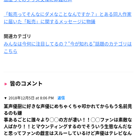
「転売ってそんなにダメなことなんですか？」とある同人作家
に届いた「転売」に関するメッセージに物議
関連カテゴリ
みんなは今何に注目してるの？”今が知れる”話題のカテゴリは
こちら
皆のコメント
2018年12月5日 at 8:06 PM
返信
某声優厨に好きな声優にめちゃくちゃ叩かれてからもう名前見
るのも嫌
事あるごとに誰々より◯◯の方が凄い！！◯◯ファンは素敵な
人ばかり！！とマウンティングするのでそういう生態なんだな
と思ってファンの戯言はスルーしているけど声優はテレビなん