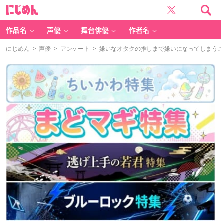
に
じ
め
ん
作品名
声優
舞台俳優
作者名
にじめん
>
声優
>
アンケート
> 嫌いなオタクの推しまで嫌いになってしまう