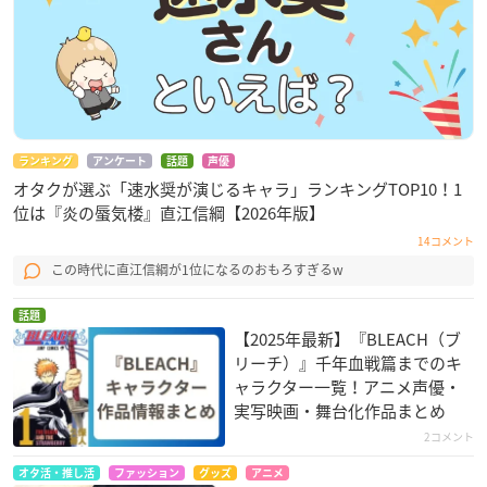
ランキング
アンケート
話題
声優
オタクが選ぶ「速水奨が演じるキャラ」ランキングTOP10！1
位は『炎の蜃気楼』直江信綱【2026年版】
14コメント
この時代に直江信綱が1位になるのおもろすぎるw
話題
【2025年最新】『BLEACH（ブ
リーチ）』千年血戦篇までのキ
ャラクター一覧！アニメ声優・
実写映画・舞台化作品まとめ
2コメント
オタ活・推し活
ファッション
グッズ
アニメ