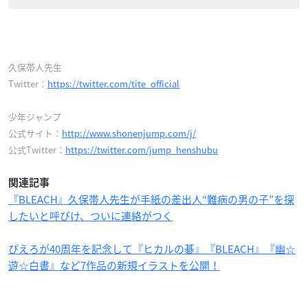
久保帯人先生
Twitter：
https://twitter.com/tite_official
少年ジャンプ
公式サイト：
http://www.shonenjump.com/j/
公式Twitter：
https://twitter.com/jump_henshubu
関連記事
『BLEACH』久保帯人先生が手紙の差出人“難病の男の子”を探
したいと呼びけ、ついに連絡がつく
ぴえろが40周年を記念して『ヒカルの碁』『BLEACH』『幽☆
遊☆白書』など7作品の新規イラストを公開！