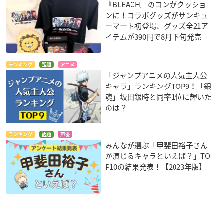
『BLEACH』のコンがクッショ
ンに！コラボグッズがサンキュ
ーマート初登場、グッズ全21ア
イテムが390円で8月下旬発売
ランキング
話題
アニメ
「ジャンプアニメの人気主人公
キャラ」ランキングTOP9！「銀
魂」坂田銀時と同率1位に輝いた
のは？
ランキング
話題
声優
みんなが選ぶ「甲斐田裕子さん
が演じるキャラといえば？」TO
P10の結果発表！【2023年版】