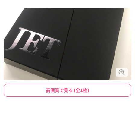
高画質で見る (全1枚)