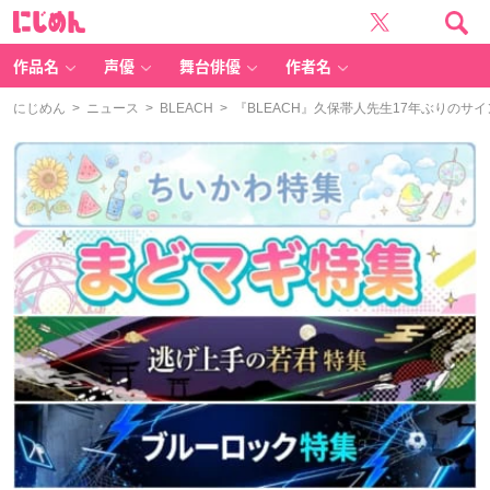
に
じ
め
ん
作品名
声優
舞台俳優
作者名
にじめん
>
ニュース
>
BLEACH
> 『BLEACH』久保帯人先生17年ぶりの