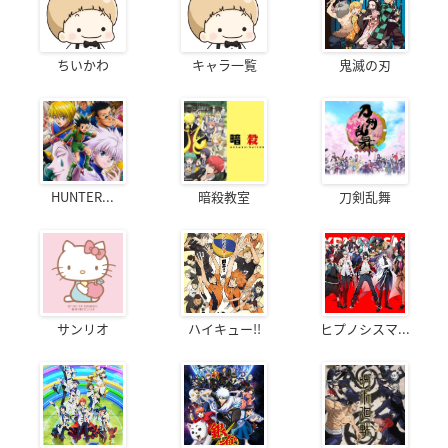
ちいかわ
キャラ一覧
鬼滅の刃
HUNTER...
暗殺教室
刀剣乱舞
サンリオ
ハイキュー!!
ヒプノシスマ...