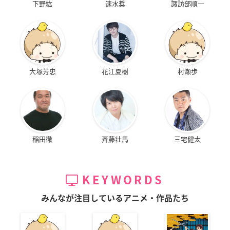
下野紘
速水奨
諏訪部順一
大塚芳忠
花江夏樹
村瀬歩
稲田徹
斉藤壮馬
三宅健太
KEYWORDS
みんなが注目しているアニメ・作品たち