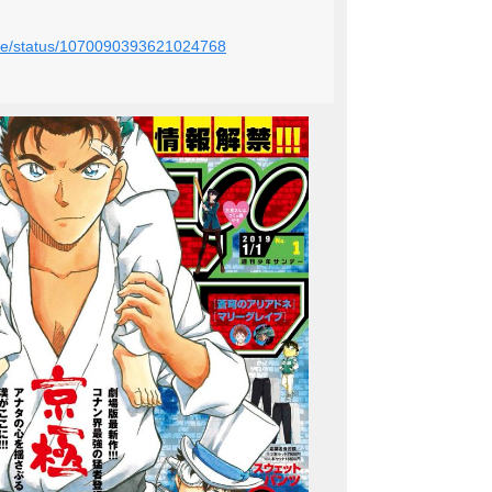
_file/status/1070090393621024768