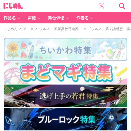
に
じ
め
ん
作品名
声優
舞台俳優
作者名
にじめん
>
アニメ
>
ツルネ ―風舞高校弓道部―
> 『ツルネ』第７話感想 湊