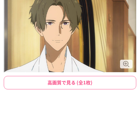
高画質で見る (全1枚)