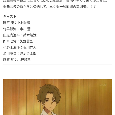
風舞高校弓道部にとっては初の公式試合。会場へやって来た湊たちは、
桐先高校の愁たちと遭遇して、早くも一触即発の雰囲気に！？
キャスト
鳴宮 湊：上村祐翔
竹早静弥：市川 蒼
山之内遼平：鈴木崚汰
如月七緒：矢野奨吾
小野木海斗：石川界人
滝川雅貴：浅沼晋太郎
藤原 愁：小野賢章