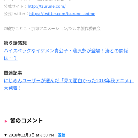
公式サイト：
http://tsurune.com/
公式Twitter：
https://twitter.com/tsurune_anime
©綾野ことこ・京都アニメーション/ツルネ製作委員会
第６話感想
ハイスペックなイケメン貴公子・藤原愁が登場！湊との関係
は…？
関連記事
にじめんユーザーが選んだ「見て面白かった2018年秋アニメ」
大発表！
皆のコメント
2018年12月3日 at 8:50 PM
返信