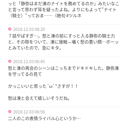
ッと「静弥はまだ湊のナイトを務めてるのか」みたいなこ
と言って思わず耳を疑ったよね。よりにもよって“ナイト
（騎士）”っておま……（絶句 #ツルネ
2018.12.03 08:20
７話やばすぎ…。愁と湊の前にすっと入る静弥の騎士力
と、その隙をついて、湊に接触→囁く愁の悪い顔…ボーッ
とみていたので、急にキタ。
2018.12.03 06:45
愁と湊の再会のシーンはこっちまでドキドキした。静弥湊
を守ってるの見て
かっこいいと思った´ω`*さすが！！
愁は湊と会えて嬉しいそうだね。
2018.12.03 06:56
二人のこの表情ライバル心というか…