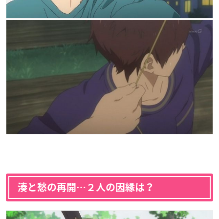
湊と愁の再開…２人の因縁は？