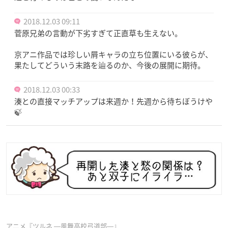
2018.12.03 09:11
菅原兄弟の言動が下劣すぎて正直草も生えない。
京アニ作品では珍しい屑キャラの立ち位置にいる彼らが、
果たしてどういう末路を辿るのか、今後の展開に期待。
2018.12.03 00:33
湊との直接マッチアップは来週か！先週から待ちぼうけや
🍃
アニメ『ツルネ ―風舞高校弓道部―』