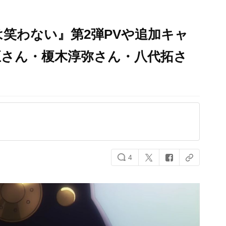
笑わない』第2弾PVや追加キャ
さん​​・榎木淳弥さん・八代拓​さ
4