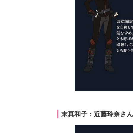
末真和子：近藤玲奈さ