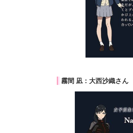
霧間 凪：大西沙織さん