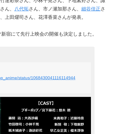
竹達彩奈さん、小林千晃さん、下地紫野さん、諏
さん
、
八代拓
さん
、市ノ瀬加那さん
、
細谷佳正
さ
、上田燿司さん
、花澤香菜さんが発表。
ネマ新宿にて先行上映会の開催も決定しました。
epop_anime/status/1068430041116114944