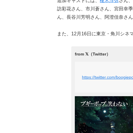
追加キャストには、
榎木淳弥
さん、
訪彩花さん、市川蒼さん、宮田幸季
ん
、長谷川芳明さん
、阿澄佳奈さん
また、12月16日に東京・角川シ
https://twitter.com/boogi