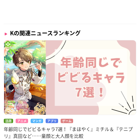
Kの関連ニュースランキング
話題
アニメ
マンガ
アプリ
ゲーム
年齢同じでビビるキャラ7選！『まほやく』ミチル＆『テニプ
リ』真田など……童顔と大人顔を比較