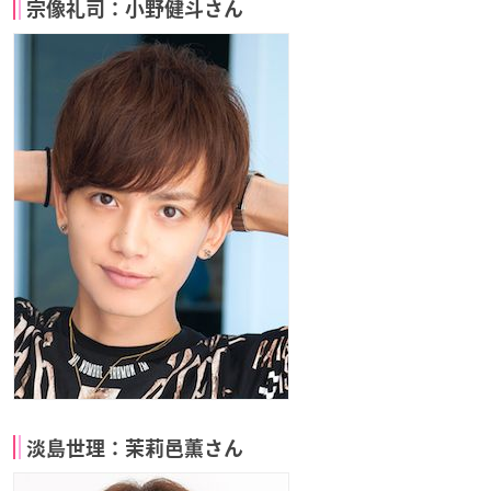
宗像礼司：小野健斗さん
淡島世理：茉莉邑薫さん