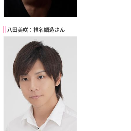
八田美咲：椎名鯛造さん