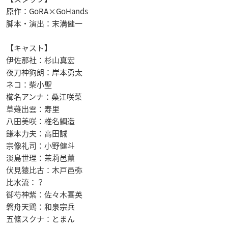
原作：GoRA×GoHands
脚本・演出：末満健一
【キャスト】
伊佐那社：杉山真宏
夜刀神狗朗：岸本勇太
ネコ：柴小聖
櫛名アンナ：桑江咲菜
草薙出雲：寿里
八田美咲：椎名鯛造
鎌本力夫：高田誠
宗像礼司：小野健斗
淡島世理：茉莉邑薫
伏見猿比古：木戸邑弥
比水流：？
御芍神紫：佐々木喜英
磐舟天鶏：和泉宗兵
五條スクナ：とまん