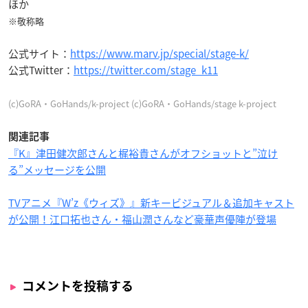
ほか
※敬称略
公式サイト：
https://www.marv.jp/special/stage-k/
公式Twitter：
https://twitter.com/stage_k11
(c)GoRA・GoHands/k-project (c)GoRA・GoHands/stage k-project
関連記事
『K』津田健次郎さんと梶裕貴さんがオフショットと”泣け
る”メッセージを公開
TVアニメ『W’z《ウィズ》』新キービジュアル＆追加キャスト
が公開！江口拓也さん・福山潤さんなど豪華声優陣が登場
コメントを投稿する