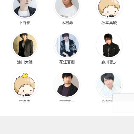
下野紘
木村昴
坂本真綾
浪川大輔
花江夏樹
森川智之
村瀬歩
中村悠一
斉藤壮馬
KEYWORDS