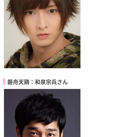
磐舟天鶏：和泉宗兵さん