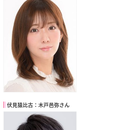
伏見猿比古：木戸邑弥さん