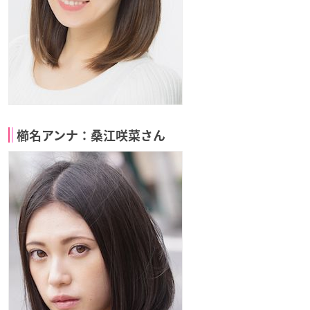
櫛名アンナ：桑江咲菜さん