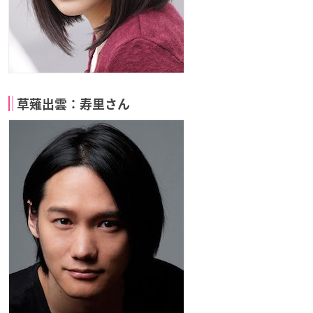
草薙出雲：寿里さん