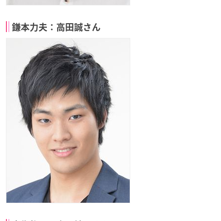
鎌本力夫：高田誠さん