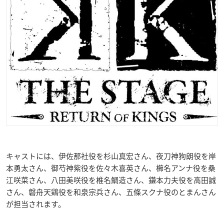
キャストには、伊佐那社役を杉山真宏さん、夜刀神狗朗役を岸
本勇太さん、御芍神紫役を佐々木喜英さん、櫛名アンナ役を桑
江咲菜さん、八田美咲役を椎名鯛造さん、鎌本力夫役を高田誠
さん、磐舟天鶏役を和泉宗兵さん、五條スクナ役のとまんさん
が担当されます。