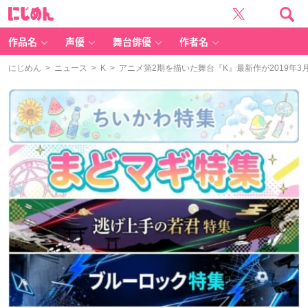
に
じ
め
ん
作品名
声優
舞台俳優
作者名
にじめん
>
ニュース
>
K
> アニメ第2期を描いた舞台『K』最新作が2019年