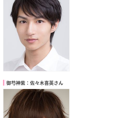
御芍神紫：佐々木喜英さん