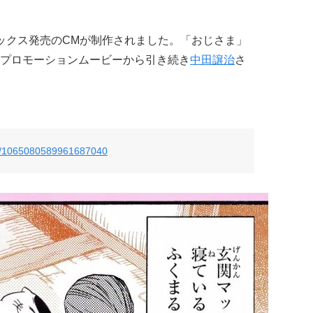
ックス発売のCMが制作されました。「おじさま」
プロモーションムービーから引き続き
中田譲治
さ
tus/1065080589961687040