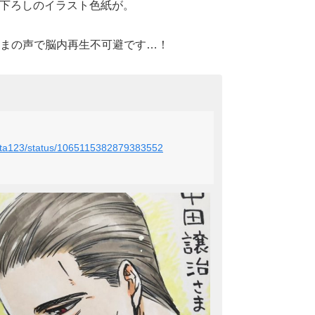
描き下ろしのイラスト色紙が。
まの声で脳内再生不可避です…！
nakata123/status/1065115382879383552