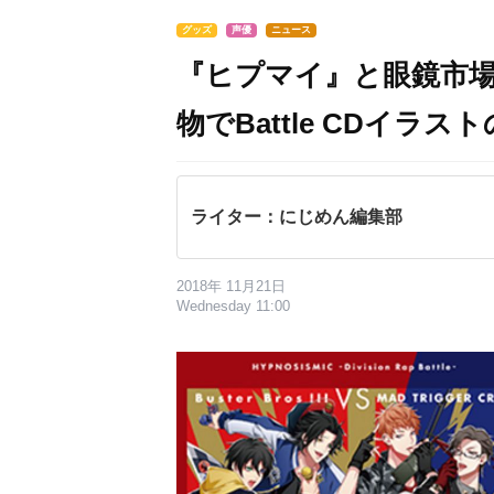
グッズ
声優
ニュース
『ヒプマイ』と眼鏡市場
物でBattle CDイ
ライター：にじめん編集部
2018年 11月21日
Wednesday 11:00