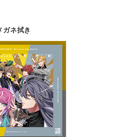
天狼メガネ拭き