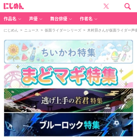
に
じ
め
ん
作品名
声優
舞台俳優
作者名
にじめん
>
ニュース
>
仮面ライダーシリーズ
> 木村昴さんが仮面ライダー声