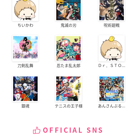
ちいかわ
鬼滅の刃
呪術廻戦
刀剣乱舞
忍たま乱太郎
Ｄｒ．ＳＴＯ...
銀魂
テニスの王子様
あんさんぶる...
OFFICIAL SNS