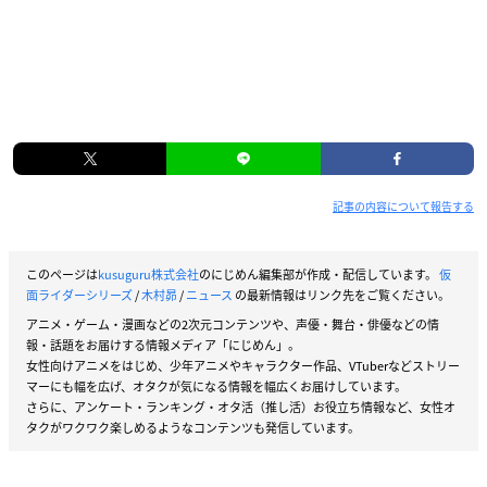
記事の内容について報告する
このページは
kusuguru株式会社
のにじめん編集部が作成・配信しています。
仮
面ライダーシリーズ
/
木村昴
/
ニュース
の最新情報はリンク先をご覧ください。
アニメ・ゲーム・漫画などの2次元コンテンツや、声優・舞台・俳優などの情
報・話題をお届けする情報メディア「にじめん」。
女性向けアニメをはじめ、少年アニメやキャラクター作品、VTuberなどストリー
マーにも幅を広げ、オタクが気になる情報を幅広くお届けしています。
さらに、アンケート・ランキング・オタ活（推し活）お役立ち情報など、女性オ
タクがワクワク楽しめるようなコンテンツも発信しています。