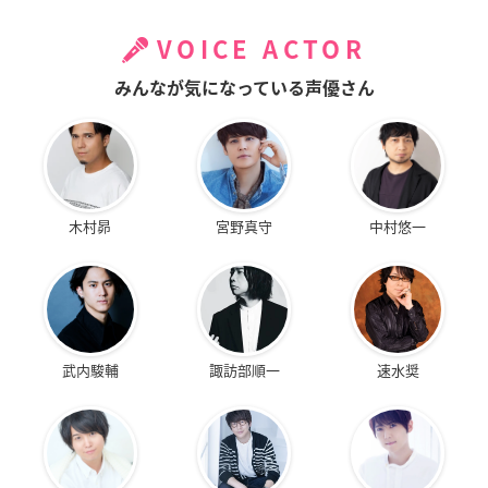
VOICE ACTOR
みんなが気になっている声優さん
木村昴
宮野真守
中村悠一
武内駿輔
諏訪部順一
速水奨