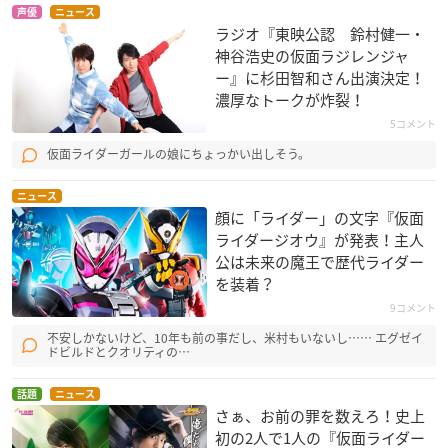
声優
ニュース
ラジオ『東映公認​ 鈴村健一・
神谷浩史の仮面ラジレンジャ
ー』に杉田智和さん出演決定！
濃厚なトークが炸裂！
5コメント
仮面ライダーガールの娘にちょっかい出しそう。
ニュース
顔に「ライダー」の文字『仮面
ライダージオウ』が発表！主人
公は未来の魔王で歴代ライダー
を装着？
9コメント
不安しかないけど、10年も前の事だし、米村もいないし…… エグゼイ
ドビルドとクオリティの…
話題
ニュース
さぁ、お前の罪を数えろ！史上
初の2人で1人の『仮面ライダー