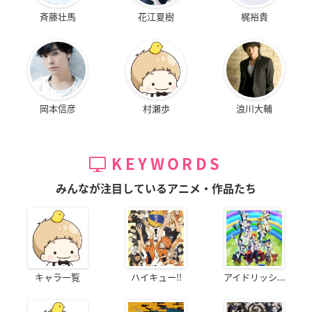
斉藤壮馬
花江夏樹
梶裕貴
岡本信彦
村瀬歩
浪川大輔
KEYWORDS
みんなが注目しているアニメ・作品たち
キャラ一覧
ハイキュー!!
アイドリッシ...