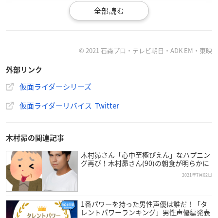
本日より公開の「
#スーパーヒーロー戦記
」にて「仮面ライ
ダーリバイス」が情報解禁となりました！
7/27（火）正午より制作発表会見を生配信しますので、皆
さまランチのお供にご視聴ください！
© 2021 石森プロ・テレビ朝日・ADK EM・東映
詳細は下記からご確認ください。
https://t.co/sCVMXustQ5
外部リンク
#リバイス
#仮面ライダーリバイス
pic.twitter.com/ypT9Bvh
5g0
仮面ライダーシリーズ
— 仮面ライダーリバイス (@toei_revice50)
July 22, 2021
仮面ライダーリバイス Twitter
木村昴の関連記事
木村昴さん「心中至極ぴえん」なハプニン
グ再び！木村昴さん(90)の朝食が明らかに
2021年7月02日
1番パワーを持った男性声優は誰だ！「タ
レントパワーランキング」男性声優編発表