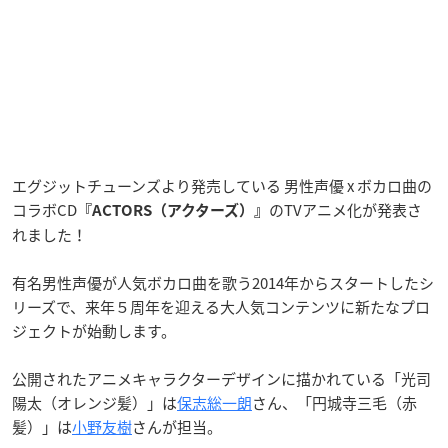
エグジットチューンズより発売している 男性声優 x ボカロ曲の
コラボCD
のTVアニメ化が発表さ
『ACTORS（アクターズ）』
れました！
有名男性声優が人気ボカロ曲を歌う2014年からスタートしたシ
リーズで、来年５周年を迎える大人気コンテンツに新たなプロ
ジェクトが始動します。
公開されたアニメキャラクターデザインに描かれている「光司
陽太（オレンジ髪）」は
保志総一朗
さん、「円城寺三毛（赤
髪）」は
小野友樹
さんが担当。