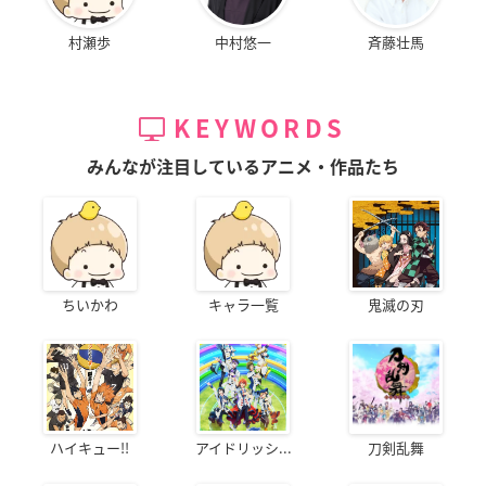
村瀬歩
中村悠一
斉藤壮馬
KEYWORDS
みんなが注目しているアニメ・作品たち
ちいかわ
キャラ一覧
鬼滅の刃
ハイキュー!!
アイドリッシ...
刀剣乱舞