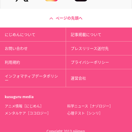
ページの先頭へ
にじめんについて
記事掲載について
お問い合わせ
プレスリリース送付先
利用規約
プライバシーポリシー
インフォマティブデータポリシ
運営会社
ー
kusuguru
media
アニメ情報［にじめん］
科学ニュース［ナゾロジー］
メンタルケア［ココロジー］
心理テスト［シンリ］
Copyright 2013 nijimen.