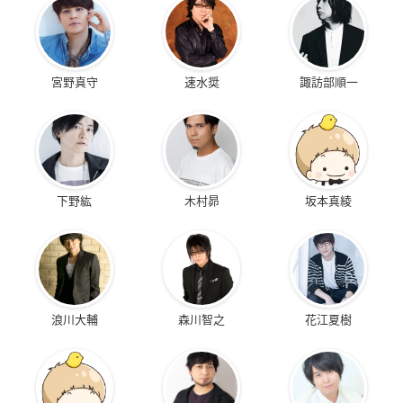
宮野真守
速水奨
諏訪部順一
下野紘
木村昴
坂本真綾
浪川大輔
森川智之
花江夏樹