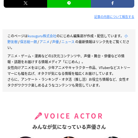
記事の内容について報告する
このページは
kusuguru株式会社
のにじめん編集部が作成・配信しています。
小
野友樹
/
保志総一朗
/
アニメ
/
声優
/
ニュース
の最新情報はリンク先をご覧くださ
い。
アニメ・ゲーム・漫画などの2次元コンテンツや、声優・舞台・俳優などの情
報・話題をお届けする情報メディア「にじめん」。
女性向けアニメをはじめ、少年アニメやキャラクター作品、VTuberなどストリー
マーにも幅を広げ、オタクが気になる情報を幅広くお届けしています。
さらに、アンケート・ランキング・オタ活（推し活）お役立ち情報など、女性オ
タクがワクワク楽しめるようなコンテンツも発信しています。
VOICE ACTOR
みんなが気になっている声優さん