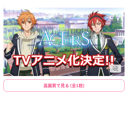
高画質で見る (全1枚)