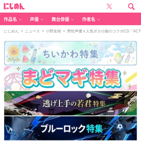
に
じ
め
ん
作品名
声優
舞台俳優
作者名
にじめん
>
ニュース
>
小野友樹
> 男性声優 x 人気ボカロ曲のコラボCD『A