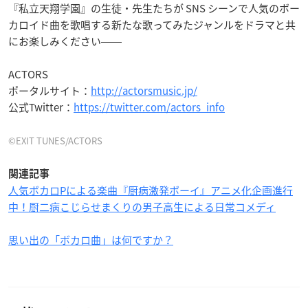
『私立天翔学園』の生徒・先生たちが SNS シーンで人気のボー
カロイド曲を歌唱する新たな歌ってみたジャンルをドラマと共
にお楽しみください――
ACTORS
ポータルサイト：
http://actorsmusic.jp/
公式Twitter：
https://twitter.com/actors_info
©EXIT TUNES/ACTORS
関連記事
人気ボカロPによる楽曲『厨病激発ボーイ』アニメ化企画進行
中！厨二病こじらせまくりの男子高生による日常コメディ
思い出の「ボカロ曲」は何ですか？