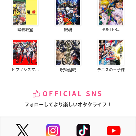
暗殺教室
銀魂
HUNTER...
ヒプノシスマ...
呪術廻戦
テニスの王子様
OFFICIAL SNS
フォローしてより楽しいオタクライフ！