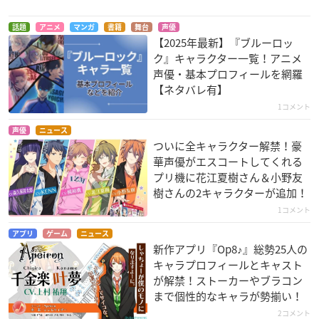
話題
アニメ
マンガ
書籍
舞台
声優
【2025年最新】『ブルーロッ
ク』キャラクター一覧！アニメ
声優・基本プロフィールを網羅
【ネタバレ有】
1コメント
声優
ニュース
ついに全キャラクター解禁！豪
華声優がエスコートしてくれる
プリ機に花江夏樹さん＆小野友
樹さんの2キャラクターが追加！
1コメント
アプリ
ゲーム
ニュース
新作アプリ『Op8♪』総勢25人の
キャラプロフィールとキャスト
が解禁！ストーカーやブラコン
まで個性的なキャラが勢揃い！
2コメント