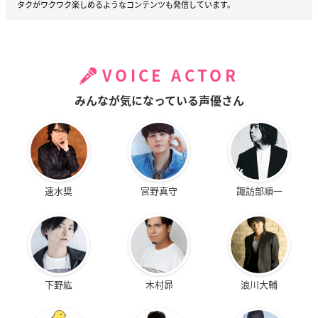
タクがワクワク楽しめるようなコンテンツも発信しています。
VOICE ACTOR
みんなが気になっている声優さん
速水奨
宮野真守
諏訪部順一
下野紘
木村昴
浪川大輔