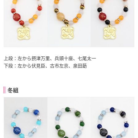
上段：左から摂津万里、兵頭十座、七尾太一
下段：左から伏見臣、古市左京、泉田莇
冬組