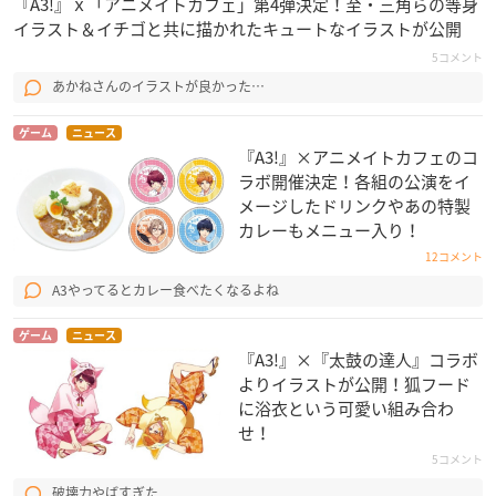
『A3!』ｘ「アニメイトカフェ」第4弾決定！至・三角らの等身
イラスト＆イチゴと共に描かれたキュートなイラストが公開
5コメント
あかねさんのイラストが良かった…
ゲーム
ニュース
『A3!』×アニメイトカフェのコ
ラボ開催決定！各組の公演をイ
メージしたドリンクやあの特製
カレーもメニュー入り！
12コメント
A3やってるとカレー食べたくなるよね
ゲーム
ニュース
『A3!』×『太鼓の達人』コラボ
よりイラストが公開！狐フード
に浴衣という可愛い組み合わ
せ！
5コメント
破壊力やばすぎた