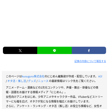
記事の内容について報告する
このページは
kusuguru株式会社
のにじめん編集部が作成・配信しています。
A3!
/
オタ活・推し活
/
グッズ
/
ニュース
の最新情報はリンク先をご覧ください。
アニメ・ゲーム・漫画などの2次元コンテンツや、声優・舞台・俳優などの情
報・話題をお届けする情報メディア「にじめん」。
女性向けアニメをはじめ、少年アニメやキャラクター作品、VTuberなどストリー
マーにも幅を広げ、オタクが気になる情報を幅広くお届けしています。
さらに、アンケート・ランキング・オタ活（推し活）お役立ち情報など、女性オ