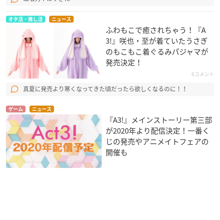
オタ活・推し活
ニュース
ふわもこで癒されちゃう！『A
3!』咲也・至が着ていたうさぎ
のもこもこ着ぐるみパジャマが
発売決定！
6コメント
真夏に発売より寒くなってきた頃だったら欲しくなるのに！！
ゲーム
ニュース
『A3!』メインストーリー第三部
が2020年より配信決定！一番く
じの発売やアニメイトフェアの
開催も