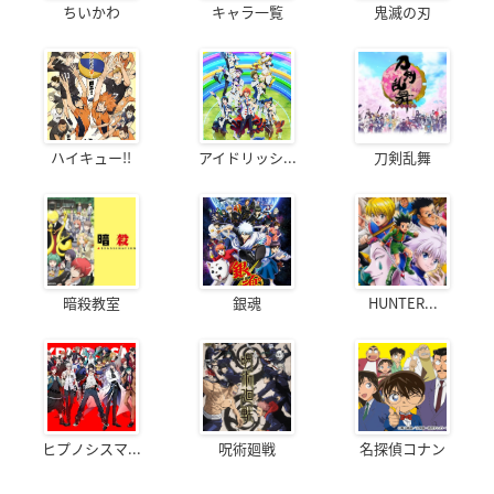
ちいかわ
キャラ一覧
鬼滅の刃
ハイキュー!!
アイドリッシ...
刀剣乱舞
暗殺教室
銀魂
HUNTER...
ヒプノシスマ...
呪術廻戦
名探偵コナン