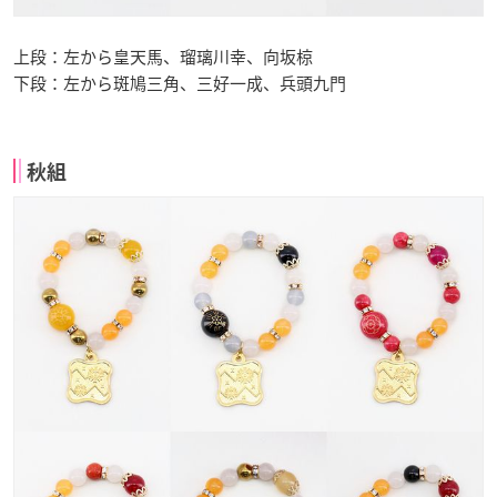
上段：左から皇天馬、瑠璃川幸、向坂椋
下段：左から斑鳩三角、三好一成、兵頭九門
秋組