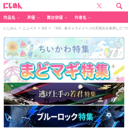
に
じ
め
ん
作品名
声優
舞台俳優
作者名
にじめん
>
ニュース
>
A3!
> 『A3!』各キャライメージの天然石を使用した”