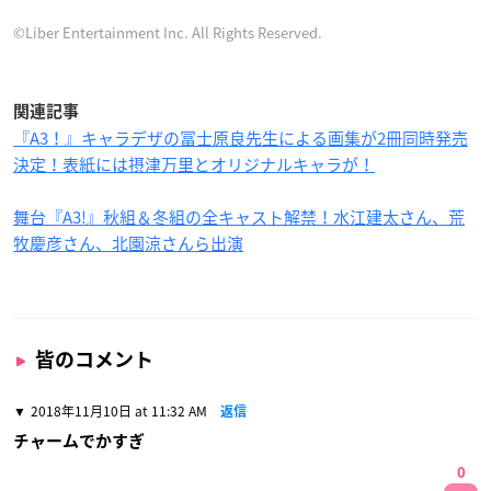
©Liber Entertainment Inc. All Rights Reserved.
関連記事
『A3！』キャラデザの冨士原良先生による画集が2冊同時発売
決定！表紙には摂津万里とオリジナルキャラが！
舞台『A3!』秋組＆冬組の全キャスト解禁！水江建太さん、荒
牧慶彦さん、北園涼さんら出演
皆のコメント
2018年11月10日 at 11:32 AM
返信
チャームでかすぎ
0