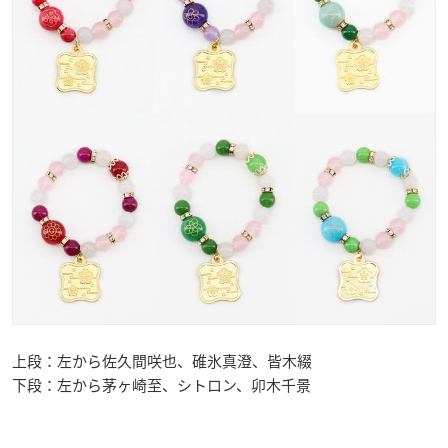
上段：左から佐久間咲也、碓氷真澄、皆木綴
下段：左から茅ヶ崎至、シトロン、
卯木千景