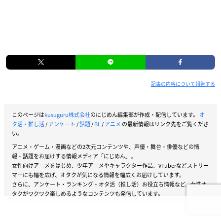
記事の内容について報告する
このページは
kusuguru株式会社
のにじめん編集部が作成・配信しています。
オ
タ活・推し活
/
アンケート
/
話題
/
BL
/
アニメ
の最新情報はリンク先をご覧くださ
い。
アニメ・ゲーム・漫画などの2次元コンテンツや、声優・舞台・俳優などの情
報・話題をお届けする情報メディア「にじめん」。
女性向けアニメをはじめ、少年アニメやキャラクター作品、VTuberなどストリー
マーにも幅を広げ、オタクが気になる情報を幅広くお届けしています。
さらに、アンケート・ランキング・オタ活（推し活）お役立ち情報など、女性オ
タクがワクワク楽しめるようなコンテンツも発信しています。