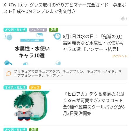
X（Twitter）グッズ取引のやり方とマナー完全ガイド 募集ポ
スト作成〜DMテンプレまで例文付き
5
オタ活・推し活
アンケート
話題
8月1日は水の日！『鬼滅の刃』
冨岡義勇など水属性・水使いキ
ャラ10選 【アンケート結果】
15コメント
プリキュアではキュアアクア、キュアマリン、キュアマーメイド、キ
ュアフォンテーヌ、キュアラ…
オタ活・推し活
グッズ
『ヒロアカ』デク＆爆豪のぷぷ
ぐるみが可愛すぎ♪ マスコット
全9種や雄英スクールバッグが8
月3日受注開始
オタ活・推し活
話題