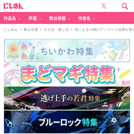
に
じ
め
ん
作品名
声優
舞台俳優
作者名
にじめん
>
舞台俳優
>
オタ活・推し活
> 気になる13個のアンケート結果が