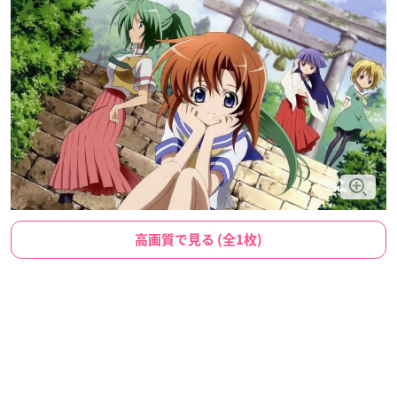
高画質で見る (全1枚)