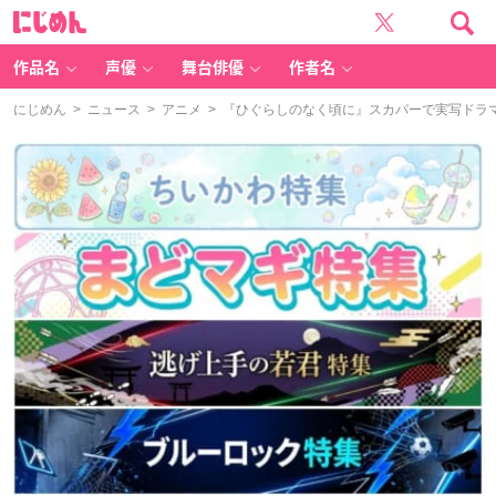
に
じ
め
ん
作品名
声優
舞台俳優
作者名
にじめん
>
ニュース
>
アニメ
> 『ひぐらしのなく頃に』スカパーで実写ドラマ