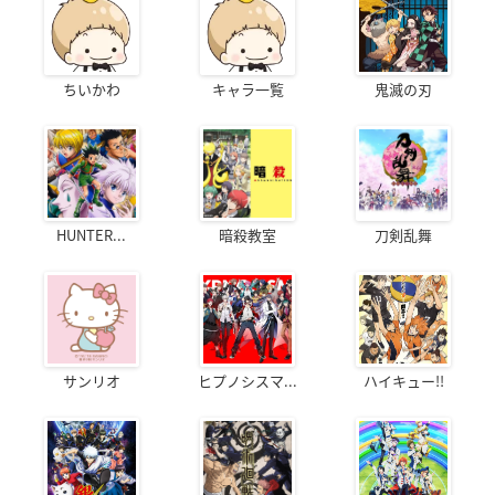
ちいかわ
キャラ一覧
鬼滅の刃
HUNTER...
暗殺教室
刀剣乱舞
サンリオ
ヒプノシスマ...
ハイキュー!!