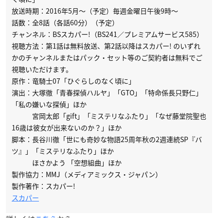
放送時期：2016年5月～（予定）毎週金曜日午後9時～
話数：全8話（各話60分）（予定）
チャンネル：BSスカパー!（BS241／プレミアムサービス585）
視聴方法：第1話は無料放送、第2話以降はスカパー! のいずれ
かのチャンネルまたはパック・セット等のご契約者は無料でご
視聴いただけます。
原作：竜騎士07「ひぐらしのなく頃に」
演出：大塚徹「青春探偵ハルヤ」「GTO」「特命係長只野仁」
「私の嫌いな探偵」ほか
宮岡太郎「gift」「ミステリなふたり」「なぜ藤堂院聖也
16歳は彼女が出来ないのか？」ほか
脚本：長谷川徹「世にも奇妙な物語25周年秋の2週連続SP『バ
ツ』」「ミステリなふたり」ほか
ほさかよう 「空想組曲」ほか
製作協力：MMJ（メディアミックス・ジャパン）
製作著作：スカパー!
スカパー