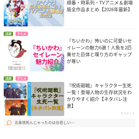
順番・時系列・TVアニメ＆劇場
版全作品まとめ【2026年最新】
話題
アニメ
『ちいかわ』怖いのに可愛いセ
イレーンの魅力6選！人魚を2匹
乗せた巨体と喋り方のギャップ
が尊い
話題
アニメ
『呪術廻戦』キャラクター生死
一覧！登場人物の生存状況をわ
かりやすく紹介【ネタバレ注
意】
5コメント
五条悟死んじゃったのは😞悲しい⋯