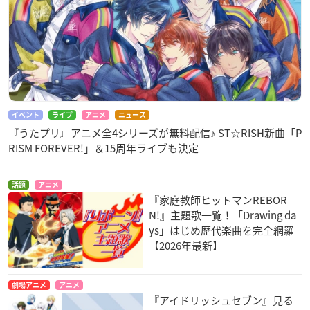
イベント
ライブ
アニメ
ニュース
『うたプリ』アニメ全4シリーズが無料配信♪ ST☆RISH新曲「P
RISM FOREVER!」＆15周年ライブも決定
話題
アニメ
『家庭教師ヒットマンREBOR
N!』主題歌一覧！「Drawing da
ys」はじめ歴代楽曲を完全網羅
【2026年最新】
劇場アニメ
アニメ
『アイドリッシュセブン』見る