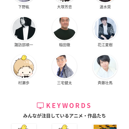
下野紘
大塚芳忠
速水奨
諏訪部順一
稲田徹
花江夏樹
村瀬歩
三宅健太
斉藤壮馬
KEYWORDS
みんなが注目しているアニメ・作品たち