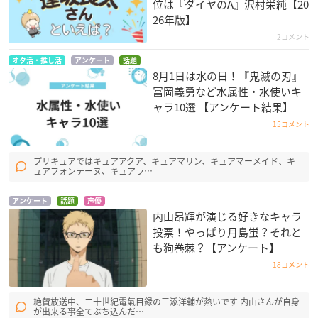
位は『ダイヤのA』沢村栄純【20
26年版】
2コメント
オタ活・推し活
アンケート
話題
8月1日は水の日！『鬼滅の刃』
冨岡義勇など水属性・水使いキ
ャラ10選 【アンケート結果】
15コメント
プリキュアではキュアアクア、キュアマリン、キュアマーメイド、キ
ュアフォンテーヌ、キュアラ…
アンケート
話題
声優
内山昂輝が演じる好きなキャラ
投票！やっぱり月島蛍？それと
も狗巻棘？【アンケート】
18コメント
絶賛放送中、二十世紀電氣目録の三添洋輔が熱いです 内山さんが自身
が出来る事全てぶち込んだ…