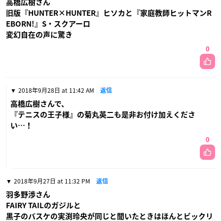
高橋広樹さん
旧版『HUNTER×HUNTER』ヒソカと『家庭教師ヒットマンR
EBORN!』S・スクアーロ
変幻自在の声に驚き
0
2018年9月28日 at 11:42 AM
返信
高橋広樹さんで、
『テニスの王子様』の菊丸英二も是非お付け加えくださ
い…！
0
2018年9月27日 at 11:32 PM
返信
羽多野渉さん
FAIRY TAILのガジルと
黒子のバスケの実渕玲央が同じと聞いたときはほんとビックリ