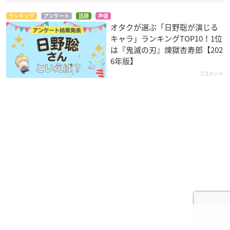
ランキング
アンケート
話題
声優
オタクが選ぶ「日野聡が演じる
キャラ」ランキングTOP10！1位
は『鬼滅の刃』煉󠄁獄杏寿郎【202
6年版】
2コメント