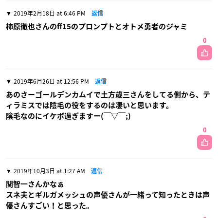
2019年2月18日 at 6:46 PM
返信
柿原徹也さんのff15のプロンプトとオトメ勇者のジャミ
0
2019年6月26日 at 12:56 PM
返信
あのさーゴールデンカムイで土方歳三さんをしてる側から、テ
ィラミスでは陰毛の役をするのは凄いと思います。
陰毛なのにイケボ過ぎますー(￣▽￣;)
0
2019年10月3日 at 1:27 AM
返信
関智一さんかなぁ
スネ夫とギルガメッシュの声優さんが一緒って知ったときは声
優さんすごい！と思った。