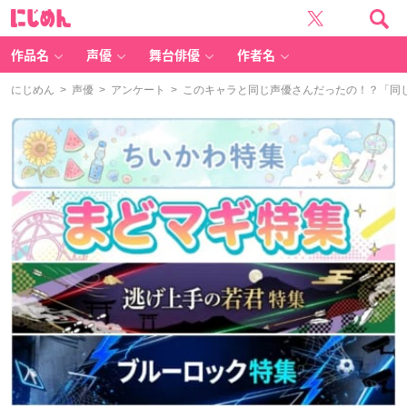
に
じ
め
ん
作品名
声優
舞台俳優
作者名
にじめん
>
声優
>
アンケート
> このキャラと同じ声優さんだったの！？「同