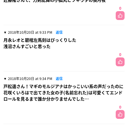
近藤隆さんで、刀剣乱舞の小狐丸とツキウタの長月夜
0
2018年10月20日 at 9:33 PM
返信
月永レオと碧棺左馬刻はびっくりした
浅沼さんすごいと思った
0
2018年10月20日 at 9:34 PM
返信
戸松遥さん！マギのモルジアナはかっこいい系の声だったのに
花咲くいろはで出てきた女の子(名前忘れた)は可愛くてエンド
ロールを見るまで誰か分かりませんでした…
0