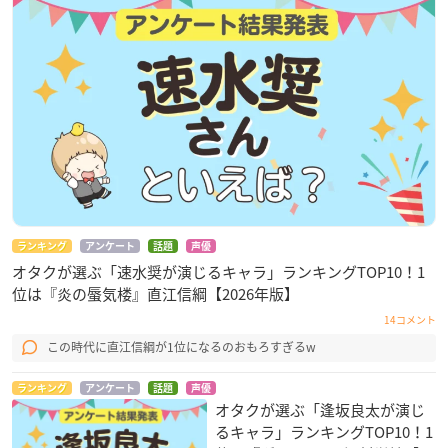
ランキング
アンケート
話題
声優
オタクが選ぶ「速水奨が演じるキャラ」ランキングTOP10！1
位は『炎の蜃気楼』直江信綱【2026年版】
14コメント
この時代に直江信綱が1位になるのおもろすぎるw
ランキング
アンケート
話題
声優
オタクが選ぶ「逢坂良太が演じ
るキャラ」ランキングTOP10！1