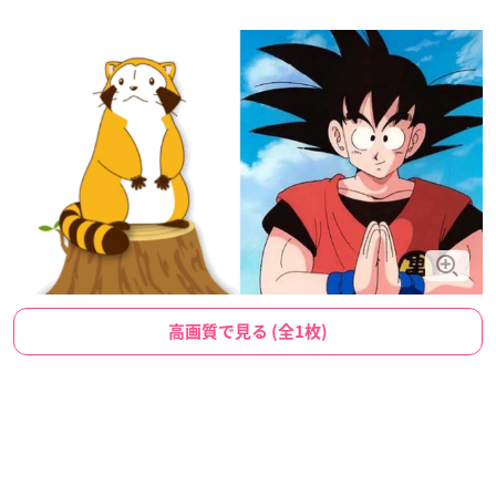
高画質で見る (全1枚)