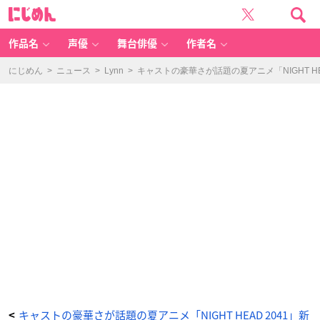
御
に
厨
じ
恭
め
二
ん
朗
（C
作品名
声優
舞台俳優
作者名
V.
銀
河
万
にじめん
>
ニュース
>
Lynn
>
キャストの豪華さが話題の夏アニメ「NIGHT HE
丈
さ
ん）
-
ア
ニ
メ
情
報
サ
イ
ト
に
じ
め
ん
キャストの豪華さが話題の夏アニメ「NIGHT HEAD 2041」新
<