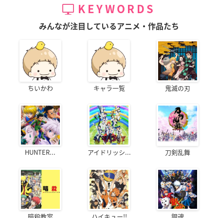
KEYWORDS
みんなが注目しているアニメ・作品たち
ちいかわ
キャラ一覧
鬼滅の刃
HUNTER...
アイドリッシ...
刀剣乱舞
暗殺教室
ハイキュー!!
銀魂