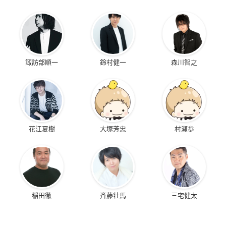
諏訪部順一
鈴村健一
森川智之
花江夏樹
大塚芳忠
村瀬歩
稲田徹
斉藤壮馬
三宅健太