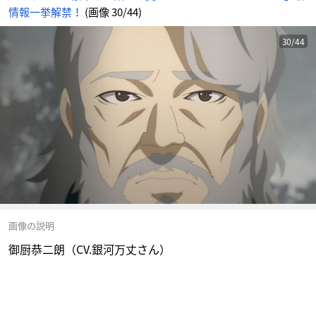
情報一挙解禁！
(画像 30/44)
30/44
画像の説明
御厨恭二朗（CV.銀河万丈さん）