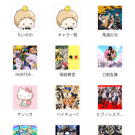
ちいかわ
キャラ一覧
鬼滅の刃
HUNTER...
暗殺教室
刀剣乱舞
サンリオ
ハイキュー!!
ヒプノシスマ...