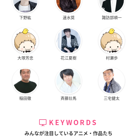
下野紘
速水奨
諏訪部順一
大塚芳忠
花江夏樹
村瀬歩
稲田徹
斉藤壮馬
三宅健太
KEYWORDS
みんなが注目しているアニメ・作品たち