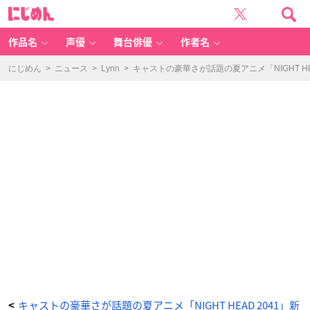
「N
に
IG
じ
H
め
T
ん
H
E
作品名
声優
舞台俳優
作者名
A
D
2
0
にじめん
>
ニュース
>
Lynn
>
キャストの豪華さが話題の夏アニメ「NIGHT HE
4
1」
キ
ー
ビ
ジ
ュ
ア
ル
-
ア
ニ
メ
情
報
サ
イ
ト
に
じ
め
ん
キャストの豪華さが話題の夏アニメ「NIGHT HEAD 2041」新
<