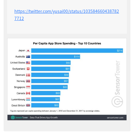
https://twitter.com/yusai00/status/103584660438782
7712