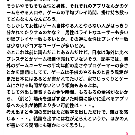
そういやそもそも女性と男性、それぞれのアプリなんかのゲ
ームをやる人口や、ゲームの平均プレイ時間、掛け持ち数っ
てどんなもんなんだろう。
もしかして女性はゲーム自体やる人とやらない人がはっきり
分かれてたりするのかな？ 男性はライトなユーザーも多い
が総プレイヤー数も多いとか、その逆に女性はプレイヤー数
は少ないがコアなユーザーが多いとか。
あとこれは前に読んだことあるんだけど、日本は海外に比べ
プレステとかゲーム機自体売れていないそう。記事では、海
外のゲームユーサーの平均年齢の高さやプロゲーマーの多さ
とかを話題にしてて、ゲームは子供のやるものと言う風潮が
まだ日本にはあるとか書かれてたけど、家でじっくりとゲー
ムにさける時間がないという傾向もあるよね。
そして外出し浪費するお金や時間、もろもろの余裕がないか
ら、（割と）場所を選ばず空いた時間に静かに遊べるアプリ
系への支出が他国より多い可能性は・・・。
考え出すと今回の集計はただ数字を出しただけで、雑さを感
じる・・・。結論を出すには柱が足らんというか。ほかの人
が書いてる疑問にも確かにって思うし。
0