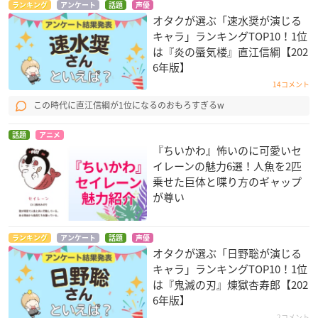
ランキング
アンケート
話題
声優
オタクが選ぶ「速水奨が演じる
キャラ」ランキングTOP10！1位
は『炎の蜃気楼』直江信綱【202
6年版】
14コメント
この時代に直江信綱が1位になるのおもろすぎるw
話題
アニメ
『ちいかわ』怖いのに可愛いセ
イレーンの魅力6選！人魚を2匹
乗せた巨体と喋り方のギャップ
が尊い
ランキング
アンケート
話題
声優
オタクが選ぶ「日野聡が演じる
キャラ」ランキングTOP10！1位
は『鬼滅の刃』煉󠄁獄杏寿郎【202
6年版】
2コメント