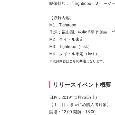
映像特典：「Tightrope」ミュ
【収録内容】
M1．Tightrope
作詞：福山潤、松井洋平 作編曲：竹田祐介(
M2．タイトル未定
M3．Tightrope（Inst.）
M4．タイトル未定（Inst.）
※収録内容は全形態共通となります。
リリースイベント概要
日程：2019年1月26日(土)
【１回目：きゃにめ購入者対象】
開場：12:00 開演：13:00