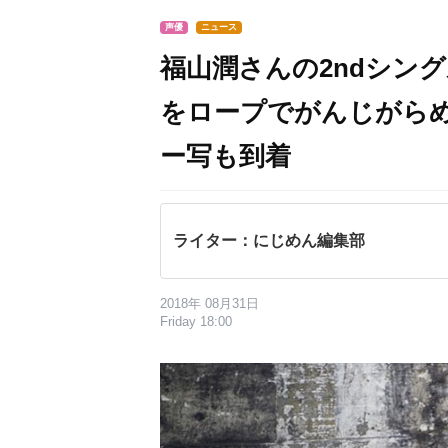
声優
ニュース
福山潤さんの2ndシングル
をロープでがんじがら
ー写も到着
ライター：にじめん編集部
2018年 08月31日
Friday 18:00