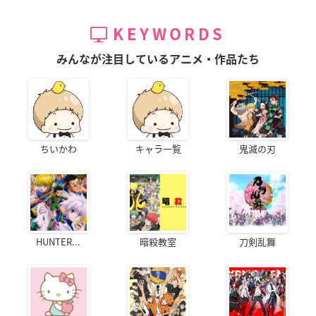
KEYWORDS
みんなが注目しているアニメ・作品たち
ちいかわ
キャラ一覧
鬼滅の刃
HUNTER...
暗殺教室
刀剣乱舞