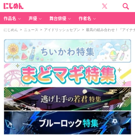
に
じ
め
ん
作品名
声優
舞台俳優
作者名
にじめん
>
ニュース
>
アイドリッシュセブン
> 最高の組み合わせ！『アイナナ』