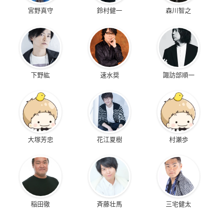
宮野真守
鈴村健一
森川智之
下野紘
速水奨
諏訪部順一
大塚芳忠
花江夏樹
村瀬歩
稲田徹
斉藤壮馬
三宅健太