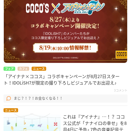
フェア
カフェ
ニュース
「アイナナ×ココス」コラボキャンペーンが8月27日スター
ト！IDOLiSH7が限定の撮り下ろしビジュアルでお出迎え♪
3コメント
まじ？！？！お金なくなる！！
ニュース
これは『アイナナ』…！？ ココ
ス公式が「ナナイロの幸せ」を8
月4日に予告♪ 7色の音楽記号テ