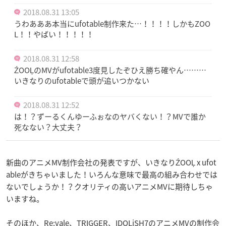
2018.08.31 13:05
うわあああ本当にufotable制作来た…！！！！しかもZOO
L！！やばい！！！！！
2018.08.31 12:58
ŹOOĻのMVがufotable3度見したぞひえ勝ち確やん………
いきなりのufotableで頭が追いつかない
2018.08.31 12:52
は！？ずーるくんゆーふぉなのヤバくない！？MVで誰か
死なない？大丈夫？
新曲のアニメMV制作会社の発表ですが、いきなりŹOOĻ x ufot
ableがきちゃいました！いろんな意味で最高の組み合わせでは
ないでしょうか！？クオリティの高いアニメMVに期待しちゃ
いますね。
そのほか、Re:vale、TRIGGER、IDOLiSH7のアニメMVの制作会