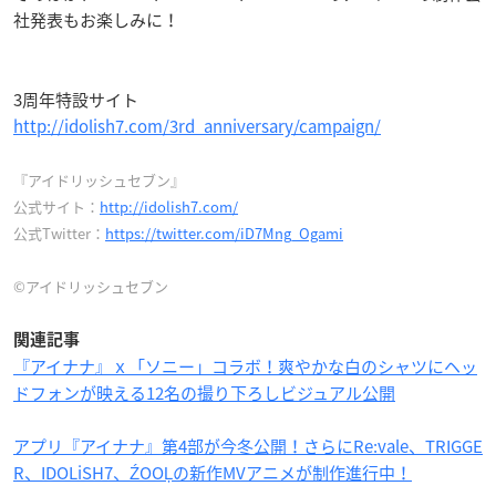
社発表もお楽しみに！
3周年特設サイト
http://idolish7.com/3rd_anniversary/campaign/
『アイドリッシュセブン』
公式サイト：
http://idolish7.com/
公式Twitter：
https://twitter.com/iD7Mng_Ogami
©アイドリッシュセブン
関連記事
『アイナナ』ｘ「ソニー」コラボ！爽やかな白のシャツにヘッ
ドフォンが映える12名の撮り下ろしビジュアル公開
アプリ『アイナナ』第4部が今冬公開！さらにRe:vale、TRIGGE
R、IDOLiSH7、ŹOOĻの新作MVアニメが制作進行中！