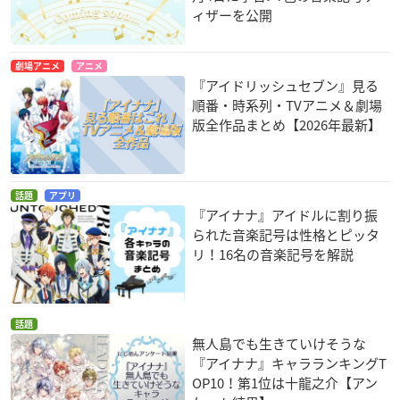
ィザーを公開
劇場アニメ
アニメ
『アイドリッシュセブン』見る
順番・時系列・TVアニメ＆劇場
版全作品まとめ【2026年最新】
話題
アプリ
『アイナナ』アイドルに割り振
られた音楽記号は性格とピッタ
リ！16名の音楽記号を解説
話題
無人島でも生きていけそうな
『アイナナ』キャラランキングT
OP10！第1位は十龍之介【アン