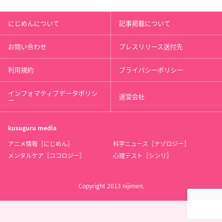
にじめんについて
記事掲載について
お問い合わせ
プレスリリース送付先
利用規約
プライバシーポリシー
インフォマティブデータポリシ
運営会社
ー
kusuguru
media
アニメ情報［にじめん］
科学ニュース［ナゾロジー］
メンタルケア［ココロジー］
心理テスト［シンリ］
Copyright 2013 nijimen.