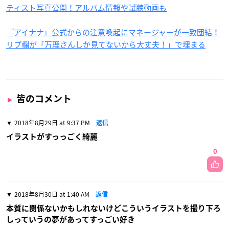
ティスト写真公開！アルバム情報や試聴動画も
『アイナナ』公式からの注意喚起にマネージャーが一致団結！
リプ欄が「万理さんしか見てないから大丈夫！」で埋まる
皆のコメント
2018年8月29日 at 9:37 PM
返信
イラストがすっっごく綺麗
0
2018年8月30日 at 1:40 AM
返信
本質に関係ないかもしれないけどこういうイラストを撮り下ろ
しっていうの夢があってすっごい好き