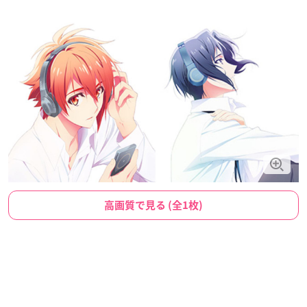
高画質で見る (全1枚)