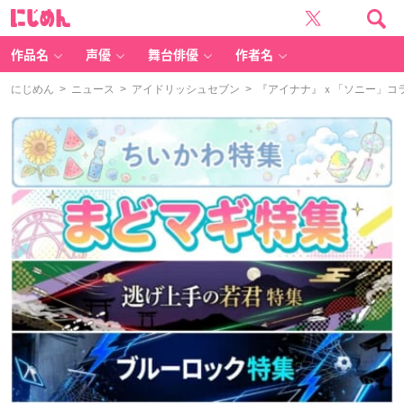
に
じ
め
ん
作品名
声優
舞台俳優
作者名
にじめん
>
ニュース
>
アイドリッシュセブン
> 『アイナナ』ｘ「ソニー」コ