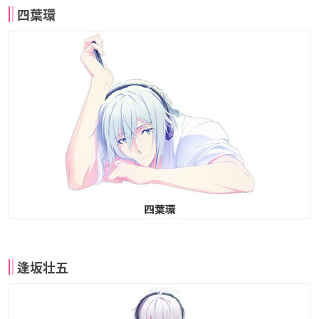
四葉環
逢坂壮五