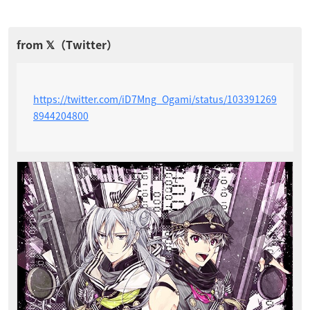
https://twitter.com/iD7Mng_Ogami/status/103391269
8944204800