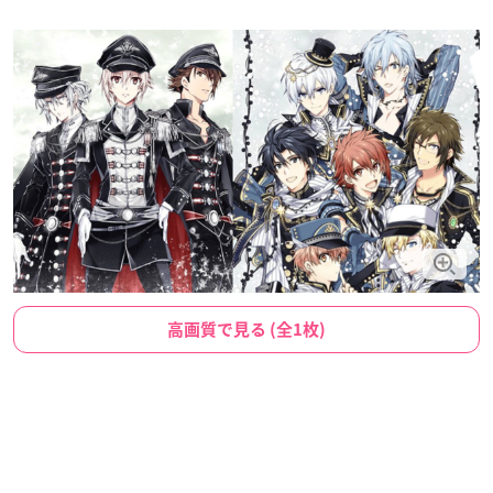
高画質で見る (全1枚)