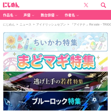
に
じ
め
ん
作品名
声優
舞台俳優
作者名
にじめん
>
ニュース
>
アイドリッシュセブン
> 『アイナナ 』Re:vale・T