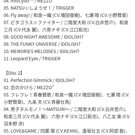
04. miss you… / MEZZO”
05. NATSU☆しようぜ！ / TRIGGER
06. Fly away! / 和泉一織 (CV.増田俊樹)、七瀬 陸 (CV.小野賢章)
07. ピタゴラス☆ファイター / 二階堂大和 (CV.白井悠介)、和泉
三月 (CV.代永 翼)、六弥ナギ (CV.江口拓也)
08. GOOD NIGHT AWESOME / IDOLiSH7
09. THE FUNKY UNIVERSE / IDOLiSH7
10. MEMORiES MELODiES / IDOLiSH7
11. Leopard Eyes / TRIGGER
【Disc 2】
01. Perfection Gimmick / IDOLiSH7
02. 恋のかけら / MEZZO”
03. フレフレ！青春賛歌 / 和泉一織 (CV.増田俊樹)、七瀬 陸 (CV.
小野賢章)、九条 天 (CV.斉藤壮馬)
04. 男子タルモノ！～MATSURI～ / 二階堂大和 (CV.白井悠介)、
和泉三月 (CV.代永 翼)、六弥ナギ (CV.江口拓也)、八乙女 楽 (CV.
羽多野 渉)
05. LOVE&GAME / 四葉 環 (CV.KENN)、逢坂壮五 (CV.阿部 敦)、