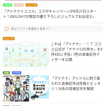
フェア
カフェ
ニュース
「アイナナ×ココス」コラボキャンペーンが8月27日スター
ト！IDOLiSH7が限定の撮り下ろしビジュアルでお出迎え♪
3コメント
まじ？！？！お金なくなる！！
ニュース
これは『アイナナ』…！？ ココ
ス公式が「ナナイロの幸せ」を8
月4日に予告♪ 7色の音楽記号テ
ィザーを公開
話題
アプリ
『アイナナ』アイドルに割り振
られた音楽記号は性格とピッタ
リ！16名の音楽記号を解説