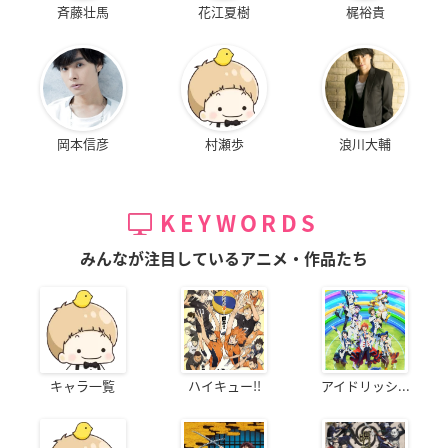
斉藤壮馬
花江夏樹
梶裕貴
岡本信彦
村瀬歩
浪川大輔
KEYWORDS
みんなが注目しているアニメ・作品たち
キャラ一覧
ハイキュー!!
アイドリッシ...