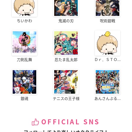
ちいかわ
鬼滅の刃
呪術廻戦
刀剣乱舞
忍たま乱太郎
Ｄｒ．ＳＴＯ...
銀魂
テニスの王子様
あんさんぶる...
OFFICIAL SNS