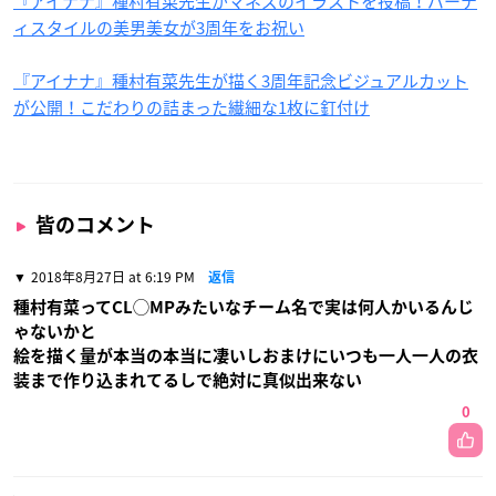
『アイナナ』種村有菜先生がマネズのイラストを投稿！パーテ
ィスタイルの美男美女が3周年をお祝い
『アイナナ』種村有菜先生が描く3周年記念ビジュアルカット
が公開！こだわりの詰まった繊細な1枚に釘付け
皆のコメント
2018年8月27日 at 6:19 PM
返信
種村有菜ってCL◯MPみたいなチーム名で実は何人かいるんじ
ゃないかと
絵を描く量が本当の本当に凄いしおまけにいつも一人一人の衣
装まで作り込まれてるしで絶対に真似出来ない
0