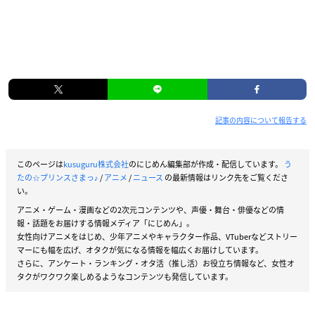
記事の内容について報告する
このページは
kusuguru株式会社
のにじめん編集部が作成・配信しています。
う
たの☆プリンスさまっ♪
/
アニメ
/
ニュース
の最新情報はリンク先をご覧くださ
い。
アニメ・ゲーム・漫画などの2次元コンテンツや、声優・舞台・俳優などの情
報・話題をお届けする情報メディア「にじめん」。
女性向けアニメをはじめ、少年アニメやキャラクター作品、VTuberなどストリー
マーにも幅を広げ、オタクが気になる情報を幅広くお届けしています。
さらに、アンケート・ランキング・オタ活（推し活）お役立ち情報など、女性オ
タクがワクワク楽しめるようなコンテンツも発信しています。