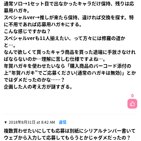
通常ソロ→1セット目で出なかったキャラだけ保持、残りは応
募用ハガキ。
スペシャルver→推しが来たら保持、違ければ交換を探す。特
に不用であれば応募用ハガキにする。
こんな感じですかね？
スペシャルverも11人揃えたい、って方々には修羅の道か
と…。
なんで欲しくて買ったキャラ商品を買った途端に手放さなけれ
ばならないのか…理解に苦しむ仕様ですよね…。
年賀ハガキを使わせたいなら「購入商品のバーコード添付の
上”年賀ハガキ”でご応募ください(通常のハガキは無効)」とか
ではダメだったのかな……？
企画した人の考え方が謎すぎる。
0
2018年8月31日 at 8:42 AM
返信
複数買わせたいにしても応募は別紙にシリアルナンバー書いて
ウェブから入力して応募してもらうとかじゃダメだったの？