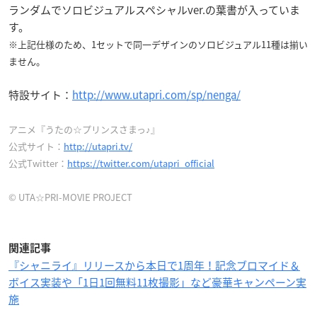
ランダムでソロビジュアルスペシャルver.の葉書が入っていま
す。
※上記仕様のため、1セットで同一デザインのソロビジュアル11種は揃い
ません。
特設サイト：
http://www.utapri.com/sp/nenga/
アニメ『うたの☆プリンスさまっ♪』
公式サイト：
http://utapri.tv/
公式Twitter：
https://twitter.com/utapri_official
© UTA☆PRI-MOVIE PROJECT
関連記事
『シャニライ』リリースから本日で1周年！記念ブロマイド＆
ボイス実装や「1日1回無料11枚撮影」など豪華キャンペーン実
施