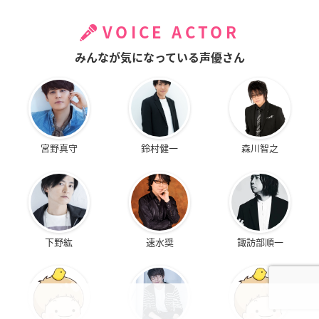
VOICE ACTOR
みんなが気になっている声優さん
宮野真守
鈴村健一
森川智之
下野紘
速水奨
諏訪部順一