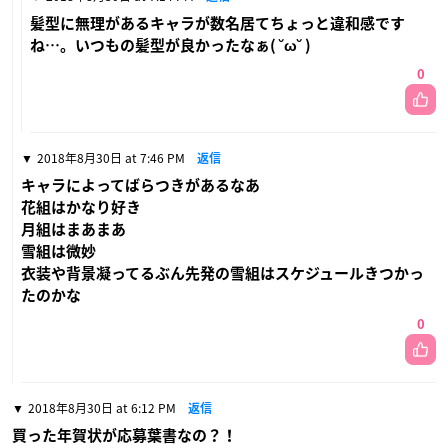
髪型に無理があるキャラが数名居てちょっと違和感です
ね…。いつもの髪型が良かったなぁ( ˘ω˘ )
0
2018年8月30日 at 7:46 PM
返信
キャラによってばらつきがあるなあ
花組はかなり好き
月組はまあまあ
雪組は微妙
衣装や背景凝ってるぶん先発の雪組はスケジュールきつかっ
たのかな
0
2018年8月30日 at 6:12 PM
返信
買った年賀状が応募葉書なの？！