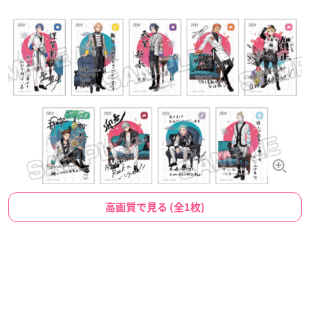
高画質で見る (全1枚)