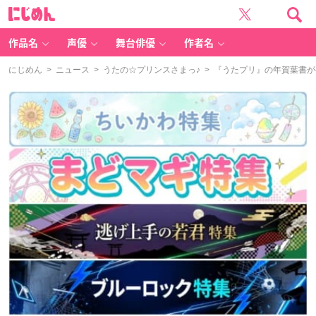
に
じ
め
ん
作品名
声優
舞台俳優
作者名
にじめん
>
ニュース
>
うたの☆プリンスさまっ♪
> 『うたプリ』の年賀葉書