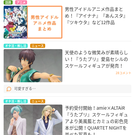
話題
アニメ
男性アイドルアニメ作品まと
め！『アイナナ』『あんスタ』
『ツキウタ』など12作品
オタ活・推し活
ニュース
天使のような微笑みが素晴らし
い！『うたプリ』愛島セシルの
スケールフィギュアが発売！
28コメント
可愛すぎる…
オタ活・推し活
ニュース
予約受付開始！amie×ALTAiR
『うたプリ』スケールフィギュ
アより美風藍とカミュの彩色見
本が公開！QUARTET NIGHT​を
並べた写真も！