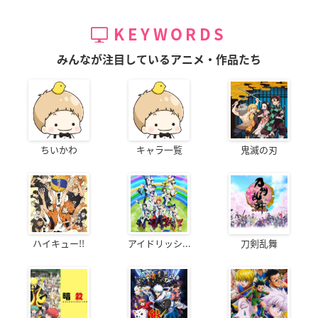
KEYWORDS
みんなが注目しているアニメ・作品たち
ちいかわ
キャラ一覧
鬼滅の刃
ハイキュー!!
アイドリッシ...
刀剣乱舞