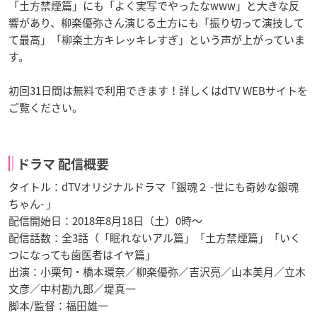
「土方禁煙篇」にも「よく実写でやったなwww」と大きな反
響があり、柳楽優弥さん演じる土方にも「振り切って演技して
て最高」「柳楽土方キレッキレすぎ」という声が上がっていま
す。
初回31日間は無料で利用できます！詳しくはdTV WEBサイトを
ご覧ください。
ドラマ 配信概要
タイトル：dTVオリジナルドラマ「銀魂２ -世にも奇妙な銀魂
ちゃん- 」
配信開始日：2018年8月18日（土）0時～
配信話数：全3話（「眠れないアル篇」「土方禁煙篇」「いく
つになっても歯医者はイヤ篇」
出演：小栗旬・橋本環奈／柳楽優弥／吉沢亮／山本美月／立木
文彦／中村勘九郎／堤真一
脚本/監督：福田雄一