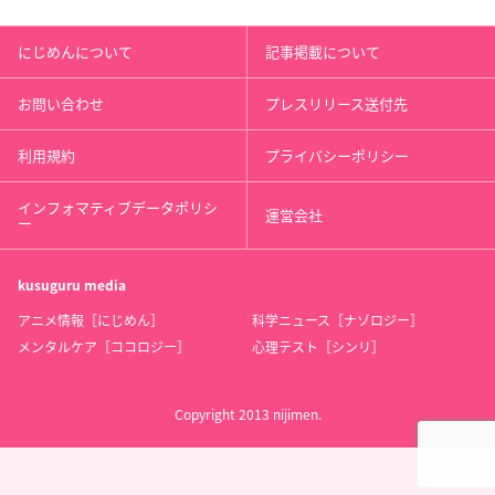
にじめんについて
記事掲載について
お問い合わせ
プレスリリース送付先
利用規約
プライバシーポリシー
インフォマティブデータポリシ
運営会社
ー
kusuguru
media
アニメ情報［にじめん］
科学ニュース［ナゾロジー］
メンタルケア［ココロジー］
心理テスト［シンリ］
Copyright 2013 nijimen.