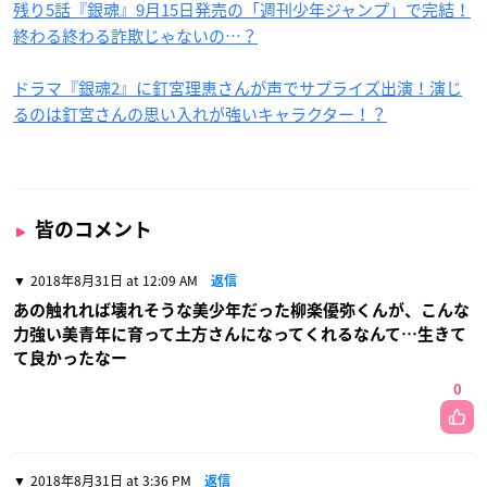
残り5話『銀魂』9月15日発売の「週刊少年ジャンプ」で完結！
終わる終わる詐欺じゃないの…？
ドラマ『銀魂2』に釘宮理恵さんが声でサプライズ出演！演じ
るのは釘宮さんの思い入れが強いキャラクター！？
皆のコメント
2018年8月31日 at 12:09 AM
返信
あの触れれば壊れそうな美少年だった柳楽優弥くんが、こんな
力強い美青年に育って土方さんになってくれるなんて…生きて
て良かったなー
0
2018年8月31日 at 3:36 PM
返信