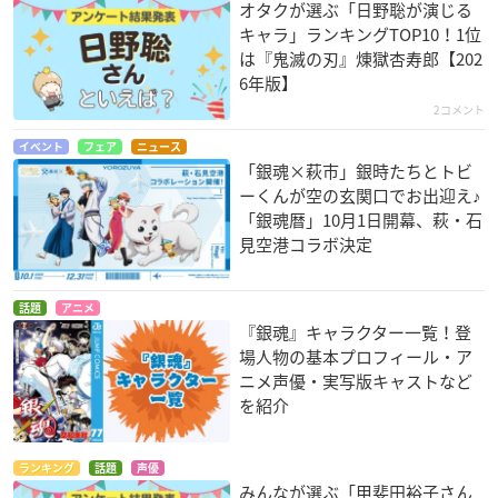
オタクが選ぶ「日野聡が演じる
キャラ」ランキングTOP10！1位
は『鬼滅の刃』煉󠄁獄杏寿郎【202
6年版】
2コメント
イベント
フェア
ニュース
「銀魂×萩市」銀時たちとトビ
ーくんが空の玄関口でお出迎え♪
「銀魂暦」10月1日開幕、萩・石
見空港コラボ決定
話題
アニメ
『銀魂』キャラクター一覧！登
場人物の基本プロフィール・ア
ニメ声優・実写版キャストなど
を紹介
ランキング
話題
声優
みんなが選ぶ「甲斐田裕子さん