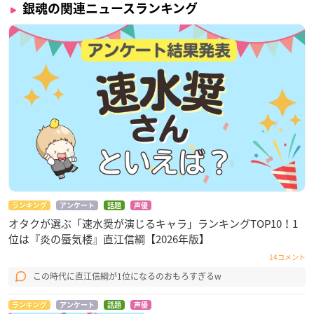
銀魂の関連ニュースランキング
ランキング
アンケート
話題
声優
オタクが選ぶ「速水奨が演じるキャラ」ランキングTOP10！1
位は『炎の蜃気楼』直江信綱【2026年版】
14コメント
この時代に直江信綱が1位になるのおもろすぎるw
ランキング
アンケート
話題
声優