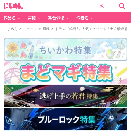
に
じ
め
ん
作品名
声優
舞台俳優
作者名
にじめん
>
ニュース
>
銀魂
> ドラマ『銀魂2』人気エピソード「土方禁煙篇