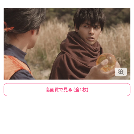
高画質で見る (全1枚)