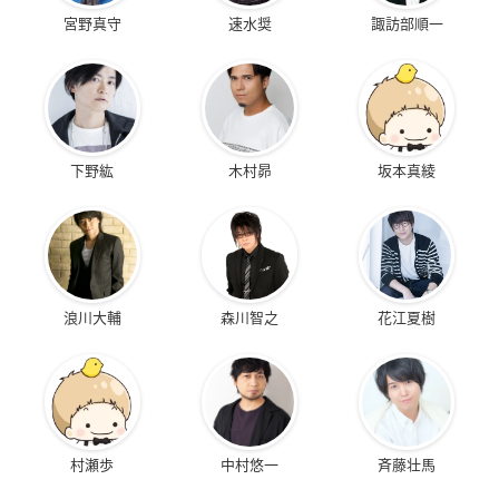
宮野真守
速水奨
諏訪部順一
下野紘
木村昴
坂本真綾
浪川大輔
森川智之
花江夏樹
村瀬歩
中村悠一
斉藤壮馬