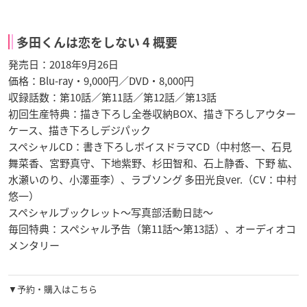
多田くんは恋をしない 4 概要
発売日：2018年9月26日
価格：Blu-ray・9,000円／DVD・8,000円
収録話数：第10話／第11話／第12話／第13話
初回生産特典：描き下ろし全巻収納BOX、描き下ろしアウター
ケース、描き下ろしデジパック
スペシャルCD：書き下ろしボイスドラマCD（中村悠一、石見
舞菜香、宮野真守、下地紫野、杉田智和、石上静香、下野 紘、
水瀬いのり、小澤亜李）、ラブソング 多田光良ver.（CV：中村
悠一）
スペシャルブックレット〜写真部活動日誌〜
毎回特典：スペシャル予告（第11話～第13話）、オーディオコ
メンタリー
▼予約・購入はこちら