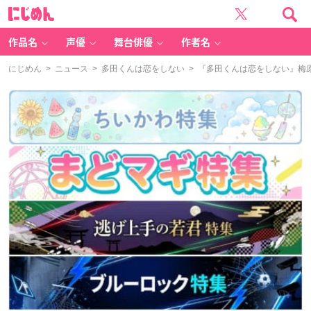
に
じ
め
ん
作品名
声優
舞台俳優
作者名
にじめん
>
ニュース
>
多田くんは恋をしない
> 『多田くんは恋をしない』梅