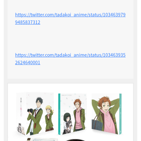
https://twitter.com/tadakoi_anime/status/103463979
9485837312
https://twitter.com/tadakoi_anime/status/103463935
2624640001