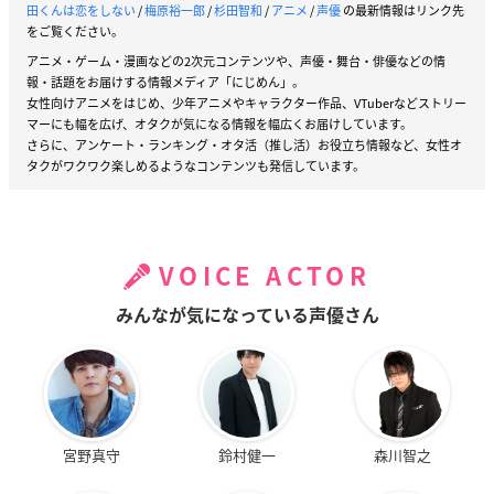
田くんは恋をしない
/
梅原裕一郎
/
杉田智和
/
アニメ
/
声優
の最新情報はリンク先
をご覧ください。
アニメ・ゲーム・漫画などの2次元コンテンツや、声優・舞台・俳優などの情
報・話題をお届けする情報メディア「にじめん」。
女性向けアニメをはじめ、少年アニメやキャラクター作品、VTuberなどストリー
マーにも幅を広げ、オタクが気になる情報を幅広くお届けしています。
さらに、アンケート・ランキング・オタ活（推し活）お役立ち情報など、女性オ
タクがワクワク楽しめるようなコンテンツも発信しています。
VOICE ACTOR
みんなが気になっている声優さん
宮野真守
鈴村健一
森川智之