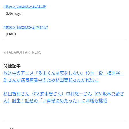
https://amzn.to/2LA1CfP
（Blu-ray）
https://amzn.to/2PMzhGf
（DVD）
©TADAKOI PARTNERS
関連記事
放送中のアニメ『多田くんは恋をしない』杉本一役・梅原裕一
郎さんが病気療養中のため杉田智和さんが代役に
杉田智和さん（CV.悠木碧さん）中村悠一さん（CV.坂本真綾さ
ん）誕生！話題の「＃声優決めたった」に本職も挑戦