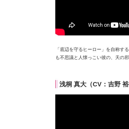
「底辺を守るヒーロー」を自称する
も不思議と人懐っこい彼の、天の邪
浅桐 真大（CV：吉野 