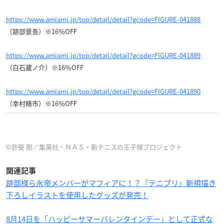
https://www.amiami.jp/top/detail/detail?gcode=FIGURE-041888
（跡部景吾）※16％OFF
https://www.amiami.jp/top/detail/detail?gcode=FIGURE-041889
（白石蔵ノ介）※16％OFF
https://www.amiami.jp/top/detail/detail?gcode=FIGURE-041890
（幸村精市）※16％OFF
©許斐 剛／集英社・ＮＡＳ・新テニスの王子様プロジェクト
関連記事
跡部様ら氷帝メンバーがマフィアに！？『テニプリ』新規描き
下ろしイラストを使用したグッズが発売！
8月14日を「ハッピーサマーバレンタインデー」として正式な