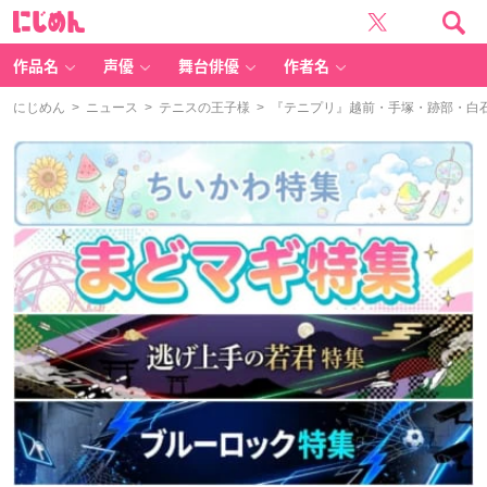
に
じ
め
ん
作品名
声優
舞台俳優
作者名
にじめん
>
ニュース
>
テニスの王子様
> 『テニプリ』越前・手塚・跡部・白