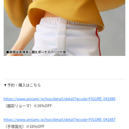
▼予約・購入はこちら
https://www.amiami.jp/top/detail/detail?gcode=FIGURE-041886
（越前リョーマ）※16％OFF
https://www.amiami.jp/top/detail/detail?gcode=FIGURE-041887
（手塚国光）※16％OFF