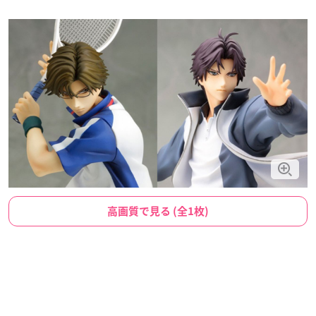
高画質で見る (全1枚)