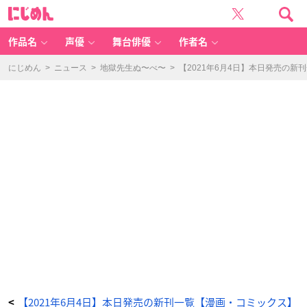
S
に
P
じ
Y
め
×
ん
F
A
作品名
声優
舞台俳優
作者名
M
IL
Y
(7)
にじめん
>
ニュース
>
地獄先生ぬ〜べ〜
>
【2021年6月4日】本日発売の新
-
ア
ニ
メ
情
報
サ
イ
ト
に
じ
め
ん
【2021年6月4日】本日発売の新刊一覧【漫画・コミックス】
<