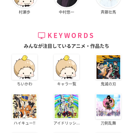
村瀬歩
中村悠一
斉藤壮馬
KEYWORDS
みんなが注目しているアニメ・作品たち
ちいかわ
キャラ一覧
鬼滅の刃
ハイキュー!!
アイドリッシ...
刀剣乱舞