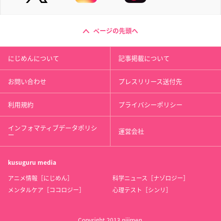
ページの先頭へ
にじめんについて
記事掲載について
お問い合わせ
プレスリリース送付先
利用規約
プライバシーポリシー
インフォマティブデータポリシ
運営会社
ー
kusuguru
media
アニメ情報［にじめん］
科学ニュース［ナゾロジー］
メンタルケア［ココロジー］
心理テスト［シンリ］
Copyright 2013 nijimen.