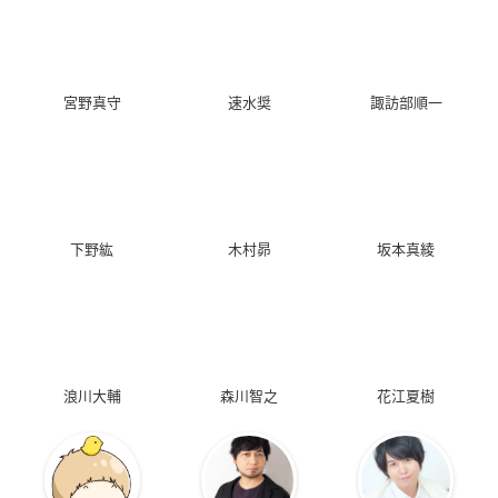
宮野真守
速水奨
諏訪部順一
下野紘
木村昴
坂本真綾
浪川大輔
森川智之
花江夏樹