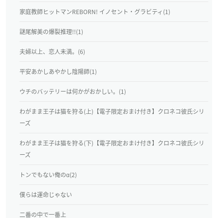
家庭教師ヒットマンREBORN! イノセント・グラビティ(1)
謎尾解美の爆裂推理!!(1)
夫婦以上、恋人未満。(6)
平安あかしあやかし陰陽師(1)
ウチのバッテリーは何かがおかしい。(1)
わがまま王子は猫を狩る(上)【電子限定おまけ付き】クロネコ彼氏シリ
ーズ
わがまま王子は猫を狩る(下)【電子限定おまけ付き】クロネコ彼氏シリ
ーズ
トンでもない俺のα(2)
僕らは運命じゃない
二番の中で一番上