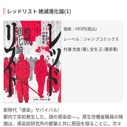
レッドリスト 絶滅進化論(1)
価格：693円(税込)
レーベル：ジャンプコミックス
村瀬 克俊 (著), 安生 正 (著原著)
新時代「感染」サバイバル!
都内で突如発生した、謎の感染症──。厚生労働省職員の降
旗は、感染症研究所の都築と共に原因を探ることに。次々