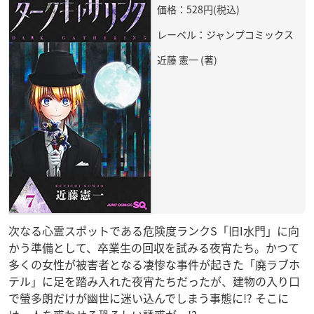
価格：528円(税込)
レーベル：ジャンプコミックス
近藤 憲一 (著)
次なる心霊スポットである危険度ランクS「旧I水門」に向
かう準備として、卒業生の回収を試みる夜宵たち。かつて
多くの女性が被害者となる凄惨な事件が起きた「廃ラブホ
テル」に足を踏み入れた夜宵たちだったが、建物の入り口
で螢多朗だけが幽世に迷い込んでしまう事態に!? そこに