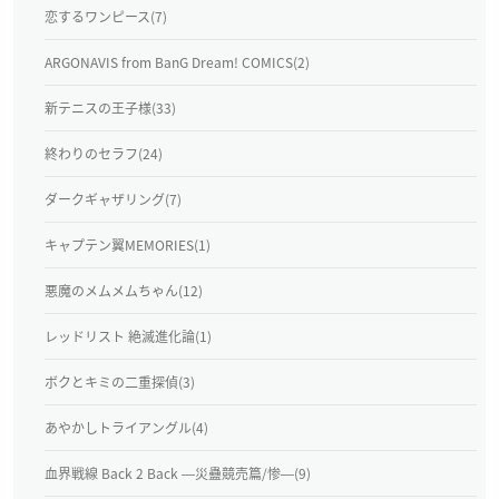
恋するワンピース(7)
ARGONAVIS from BanG Dream! COMICS(2)
新テニスの王子様(33)
終わりのセラフ(24)
ダークギャザリング(7)
キャプテン翼MEMORIES(1)
悪魔のメムメムちゃん(12)
レッドリスト 絶滅進化論(1)
ボクとキミの二重探偵(3)
あやかしトライアングル(4)
血界戦線 Back 2 Back ―災蠱競売篇/惨―(9)