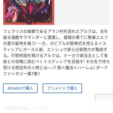
フェラリスの故郷であるアマン村を訪れたアルクは、炎を
操る強敵サラマンダーと遭遇し、接戦の果てに無事エルフ
の里の窮地を救う! 一方、ガビアルの堅神式を控えるイス
ティシアにガースル家、エンシュウ家ら分家勢力が集結す
る。打倒帝国を掲げるアルクは、ナーガラ家当主として各
家との攻略に挑むべくイスティシアを目指す! その先で待ち
受ける想定外の人物とは──!? 剣×魔法×ハーレム! ダーク
ファンタジー第7巻!!
Amazonで購入
アニメイトで購入
地獄先生ぬ~べ~S(4)