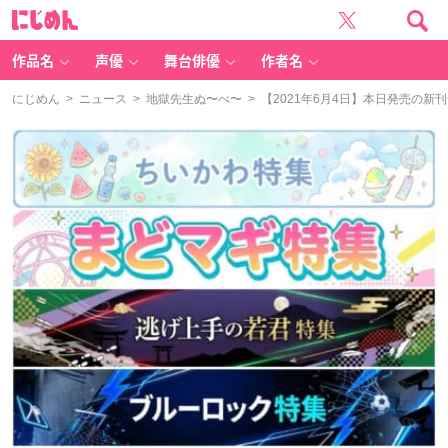
に
じ
め
ん
作品名
声優
舞台俳優
作者名
にじめん
>
ニュース
>
地獄先生ぬ〜べ〜
> 【2021年6月4日】本日発売の