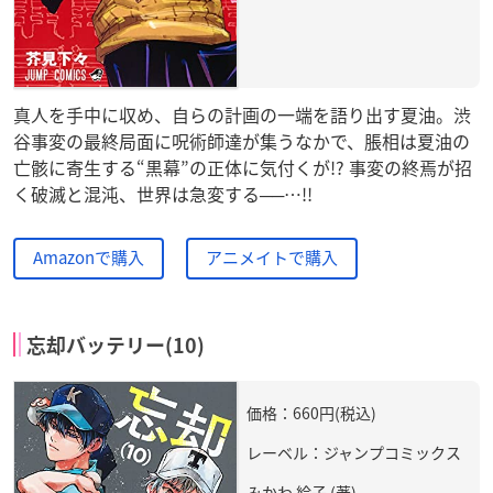
真人を手中に収め、自らの計画の一端を語り出す夏油。渋
谷事変の最終局面に呪術師達が集うなかで、脹相は夏油の
亡骸に寄生する“黒幕”の正体に気付くが!? 事変の終焉が招
く破滅と混沌、世界は急変する──…!!
Amazonで購入
アニメイトで購入
忘却バッテリー(10)
価格：660円(税込)
レーベル：ジャンプコミックス
みかわ 絵子 (著)