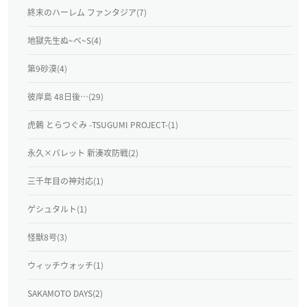
終末のハーレム ファンタジア(7)
地獄先生ぬ~べ~S(4)
第9砂漠(4)
彼岸島 48日後…(29)
虎鶫 とらつぐみ -TSUGUMI PROJECT-(1)
永久×バレット 新湊攻防戦(2)
三千年目の神対応(1)
ゲシュタルト(1)
怪獣8号(3)
ウィッチウォッチ(1)
SAKAMOTO DAYS(2)