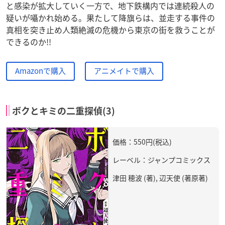
と感染が拡大していく一方で、地下鉄構内では連続殺人の
疑いが囁かれ始める。果たして降旗らは、並走する事件の
真相を突き止め人類絶滅の危機から東京の街を救うことが
できるのか!!
Amazonで購入
アニメイトで購入
ボクとキミの二重探偵(3)
価格：550円(税込)
レーベル：ジャンプコミックス
津田 穂波 (著), 辺天使 (著原著)