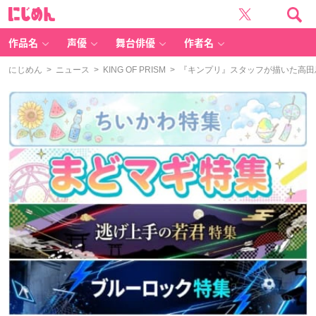
に
じ
め
ん
作品名
声優
舞台俳優
作者名
にじめん
>
ニュース
>
KING OF PRISM
> 『キンプリ』スタッフが描いた高