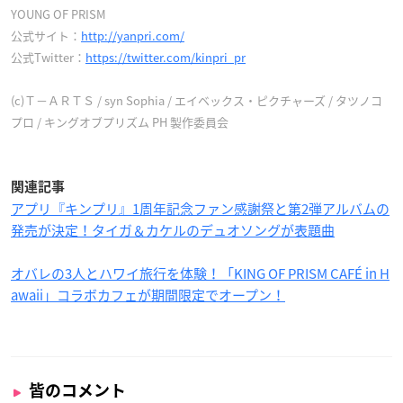
YOUNG OF PRISM
公式サイト：
http://yanpri.com/
公式Twitter：
https://twitter.com/kinpri_pr
(c)Ｔ－ＡＲＴＳ / syn Sophia / エイベックス・ピクチャーズ / タツノコ
プロ / キングオブプリズム PH 製作委員会
関連記事
アプリ『キンプリ』1周年記念ファン感謝祭と第2弾アルバムの
発売が決定！タイガ＆カケルのデュオソングが表題曲
オバレの3人とハワイ旅行を体験！「KING OF PRISM CAFÉ in H
awaii」コラボカフェが期間限定でオープン！
皆のコメント