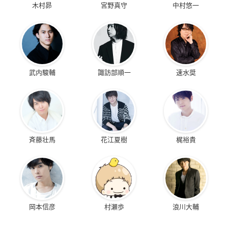
木村昴
宮野真守
中村悠一
武内駿輔
諏訪部順一
速水奨
斉藤壮馬
花江夏樹
梶裕貴
岡本信彦
村瀬歩
浪川大輔