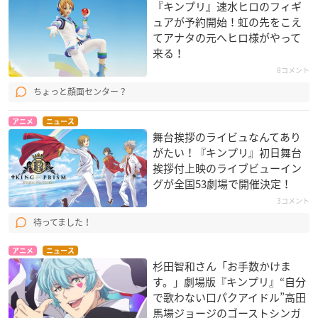
『キンプリ』速水ヒロのフィギ
ュアが予約開始！虹の先をこえ
てアナタの元へヒロ様がやって
来る！
8コメント
ちょっと顔面センター？
アニメ
ニュース
舞台挨拶のライビュなんてあり
がたい！『キンプリ』初日舞台
挨拶付上映のライブビューイン
グが全国53劇場で開催決定！
3コメント
待ってました！
アニメ
ニュース
杉田智和さん「お手数かけま
す。」劇場版『キンプリ』“自分
で歌わない口パクアイドル”高田
馬場ジョージのゴーストシンガ