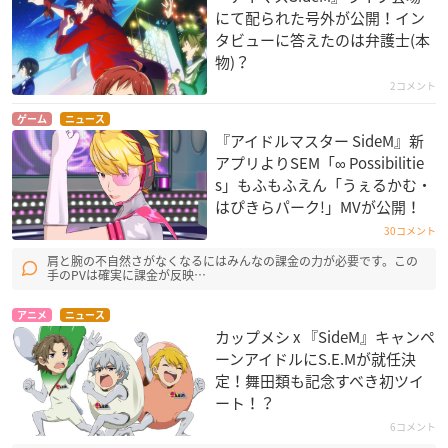
にて配られた号外が公開！イン
タビューに答えたのは弁護士(本
物)？
2コメント
ゲーム
ニュース
『アイドルマスター SideM』新
アプリよりSEM「∞ Possibilitie
s」もふもふえん「うぇるかむ・
はぴきらパーク!」MVが公開！
30コメント
肩と腕の不自然さがなくなるにはみんなの課金の力が必要です。この
手のPVは確実に課金が反映…
アニメ
ニュース
カップメシ x 『SideM』キャンペ
ーンアイドルにS.E.Mが就任決
定！舞田類も記念すべき初ツイ
ート！？
6コメント