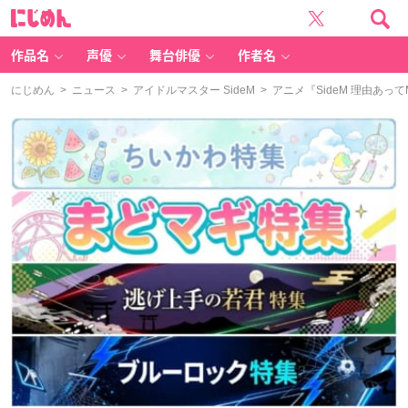
に
じ
め
ん
作品名
声優
舞台俳優
作者名
にじめん
>
ニュース
>
アイドルマスター SideM
> アニメ『SideM 理由あ