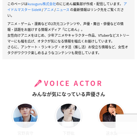
このページは
kusuguru株式会社
のにじめん編集部が作成・配信しています。
ア
イドルマスター SideM
/
アニメ
/
ニュース
の最新情報はリンク先をご覧くださ
い。
アニメ・ゲーム・漫画などの2次元コンテンツや、声優・舞台・俳優などの情
報・話題をお届けする情報メディア「にじめん」。
女性向けアニメをはじめ、少年アニメやキャラクター作品、VTuberなどストリー
マーにも幅を広げ、オタクが気になる情報を幅広くお届けしています。
さらに、アンケート・ランキング・オタ活（推し活）お役立ち情報など、女性オ
タクがワクワク楽しめるようなコンテンツも発信しています。
VOICE ACTOR
みんなが気になっている声優さん
宮野真守
下野紘
速水奨