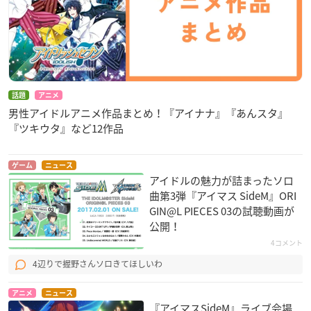
話題
アニメ
男性アイドルアニメ作品まとめ！『アイナナ』『あんスタ』
『ツキウタ』など12作品
ゲーム
ニュース
アイドルの魅力が詰まったソロ
曲第3弾『アイマス SideM』ORI
GIN@L PIECES 03の試聴動画が
公開！
4コメント
4辺りで握野さんソロきてほしいわ
アニメ
ニュース
『アイマスSideM』ライブ会場