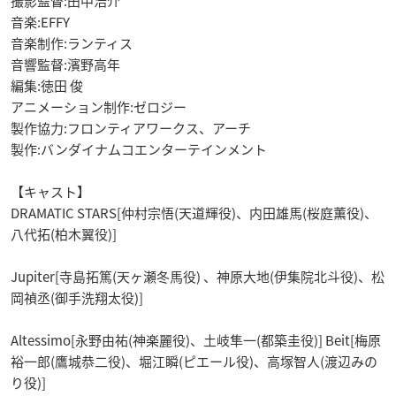
撮影監督:田中浩介
音楽:EFFY
音楽制作:ランティス
音響監督:濱野高年
編集:徳田 俊
アニメーション制作:ゼロジー
製作協力:フロンティアワークス、アーチ
製作:バンダイナムコエンターテインメント
【キャスト】
DRAMATIC STARS[仲村宗悟(天道輝役)、内田雄馬(桜庭薫役)、
八代拓(柏木翼役)]
Jupiter[寺島拓篤(天ヶ瀬冬馬役) 、神原大地(伊集院北斗役)、松
岡禎丞(御手洗翔太役)]
Altessimo[永野由祐(神楽麗役)、土岐隼一(都築圭役)] Beit[梅原
裕一郎(鷹城恭二役)、堀江瞬(ピエール役)、高塚智人(渡辺みの
り役)]