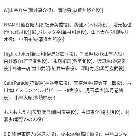
W[山谷祥生(蒼井享介役)、菊池勇成(蒼井悠介役)]
FRAME [熊谷健太郎(握野英雄役)、濱健人(木村龍役)、増元拓也
(信玄誠司役)] 彩[バレッタ裕(華村翔真役)、山下大輝(猫柳キリ
オ役)、中田祐矢(清澄九郎役)]
HighｘJoker[野上翔(伊瀬谷四季役)、千葉翔也(秋山隼人役)、
白井悠介(若里春名役)、 永塚拓馬(冬美旬役)、渡辺紘(榊夏来
役)] 神速一魂[益山武明(紅井朱雀役)、深町寿成(黒野玄武役)
Café Parade[狩野翔(神谷幸広役)、天﨑滉平(東雲荘一郎役)、古
川慎(アスラン=ベルゼビュートII世役)、 児玉卓也(卯月巻緒
役)、小林大紀(水嶋咲役)]
もふもふえん[矢野奨吾(岡村直央役)、古畑恵介(橘志狼役)、村
瀬歩(姫野かのん役)]
S.E.M[伊東健人(硲道夫役)、榎木淳弥(舞田類役)、中島ヨシキ