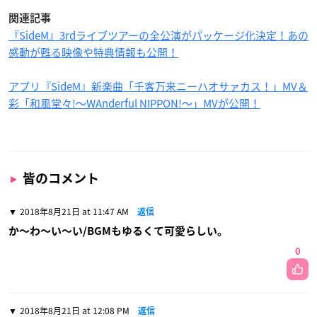
関連記事
『SideM』3rdライブツアーの全公演がパッケージ化決定！あの
感動が甦る映像や特典情報も公開！
アプリ『SideM』新楽曲「千客万来ニーハオサァカス！」MV＆
彩「和風堂々!～WAnderful NIPPON!～」MVが公開！
皆のコメント
2018年8月21日 at 11:47 AM
返信
か〜わ〜い〜い/BGMもゆるくて可愛らしい。
0
2018年8月21日 at 12:08 PM
返信