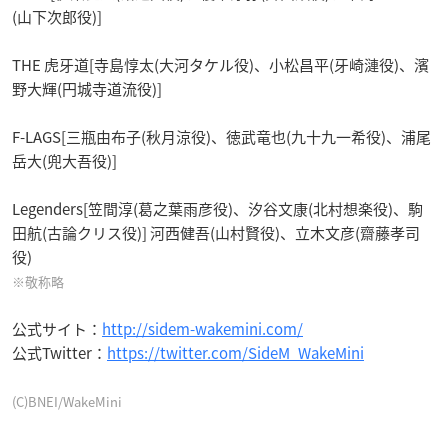
(山下次郎役)]
THE 虎牙道[寺島惇太(大河タケル役)、小松昌平(牙崎漣役)、濱
野大輝(円城寺道流役)]
F-LAGS[三瓶由布子(秋月涼役)、徳武竜也(九十九一希役)、浦尾
岳大(兜大吾役)]
Legenders[笠間淳(葛之葉雨彦役)、汐谷文康(北村想楽役)、駒
田航(古論クリス役)] 河西健吾(山村賢役)、立木文彦(齋藤孝司
役)
※敬称略
公式サイト：
http://sidem-wakemini.com/
公式Twitter：
https://twitter.com/SideM_WakeMini
(C)BNEI/WakeMini