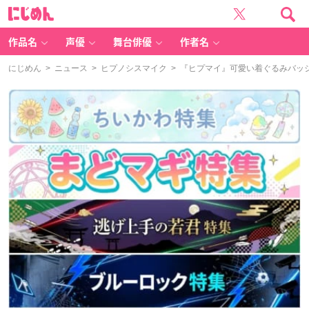
に
じ
め
ん
作品名
声優
舞台俳優
作者名
にじめん
>
ニュース
>
ヒプノシスマイク
> 『ヒプマイ』可愛い着ぐるみバッ