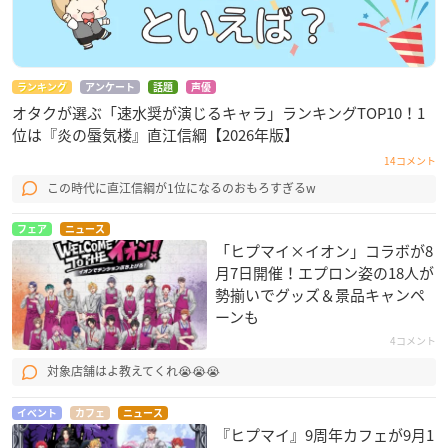
ランキング
アンケート
話題
声優
オタクが選ぶ「速水奨が演じるキャラ」ランキングTOP10！1
位は『炎の蜃気楼』直江信綱【2026年版】
14コメント
この時代に直江信綱が1位になるのおもろすぎるw
フェア
ニュース
「ヒプマイ×イオン」コラボが8
月7日開催！エプロン姿の18人が
勢揃いでグッズ＆景品キャンペ
ーンも
4コメント
対象店舗はよ教えてくれ😭😭😭
イベント
カフェ
ニュース
『ヒプマイ』9周年カフェが9月1