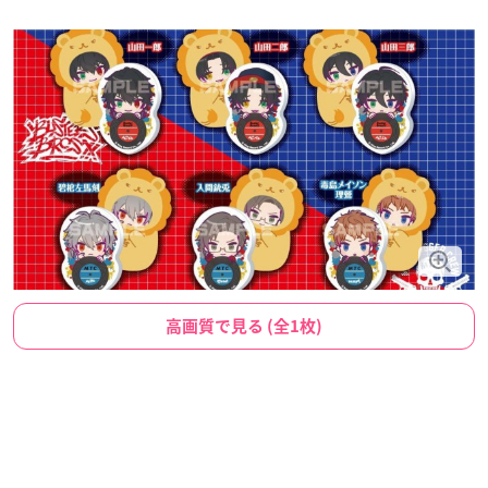
高画質で見る (全1枚)