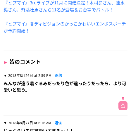
『ヒプマイ』3rdライブが11月に開催決定！木村昴さん、速水
奨さん、斉藤壮馬さんら11名が登場＆お台場でバトル！
『ヒプマイ』各ディビジョンのかっこかわいいエンボスポーチ
が予約開始！
皆のコメント
2018年8月26日 at 2:59 PM
返信
みんなが違う着ぐるみだったり色が違ったりだったら、より可
愛いと思う。
0
2018年8月27日 at 6:16 AM
返信
じゃくらい先生可愛いすぎる…！！