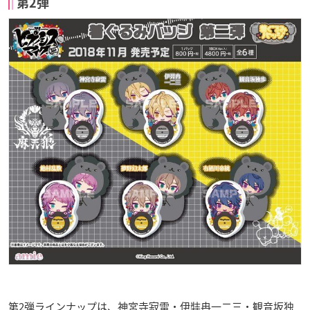
第2弾
第2弾ラインナップは、神宮寺寂雷・伊弉冉一二三・観音坂独