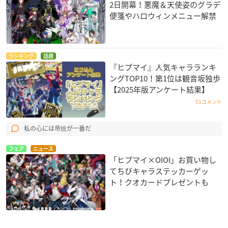
2日開幕！悪魔＆天使姿のグラデ
便箋やハロウィンメニュー解禁
ランキング
話題
『ヒプマイ』人気キャラランキ
ングTOP10！第1位は観音坂独歩
【2025年版アンケート結果】
51コメント
私の心には帝统が一番だ
フェア
ニュース
「ヒプマイ×OIOI」お買い物し
てちびキャラステッカーゲッ
ト！クオカードプレゼントも