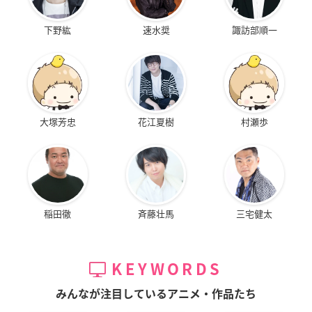
下野紘
速水奨
諏訪部順一
大塚芳忠
花江夏樹
村瀬歩
稲田徹
斉藤壮馬
三宅健太
KEYWORDS
みんなが注目しているアニメ・作品たち