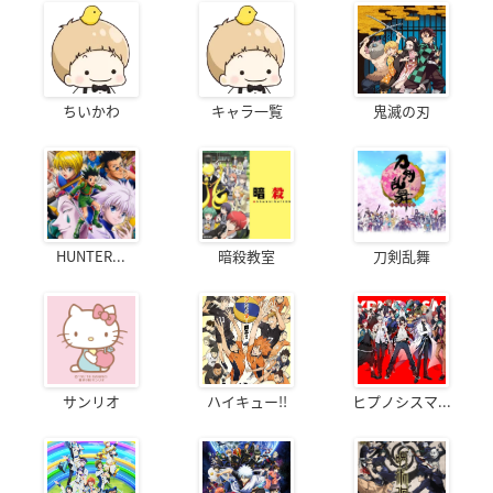
ちいかわ
キャラ一覧
鬼滅の刃
HUNTER...
暗殺教室
刀剣乱舞
サンリオ
ハイキュー!!
ヒプノシスマ...