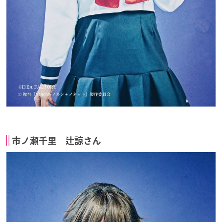
市ノ瀬千里 辻諒さん