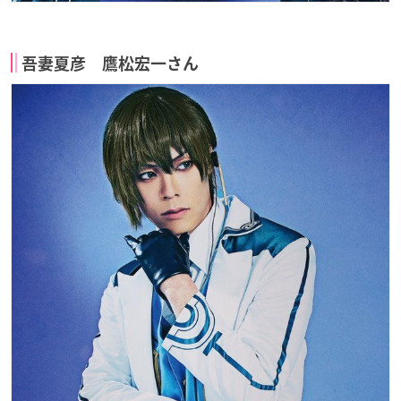
吾妻夏彦 鷹松宏一さん