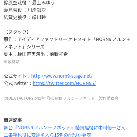
鈴原空汰役 ：最上みゆう
滝島雪役 ：川岸銀次
結賀史狼役 ：緑川睦
【スタッフ】
原作：アイディアファクトリー オトメイト「NORN9 ノルン＋
ノネット」シリーズ
脚本：蛭田直美演出：前野祥希
※敬称略
公式サイト：
http://www.norn9-stage.net/
公式Twitter：
https://twitter.com/NORN95/
©IDEA FACTORY©舞台「NORN9 ノルン＋ノネット」製作委員会
関連記事
舞台『NORN9 ノルン＋ノネット』結賀駆役に中村優一さん、
二条朔也役に安達勇人ら15名の配役が発表