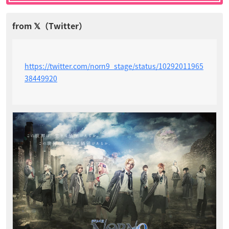
https://twitter.com/norn9_stage/status/10292011965
38449920