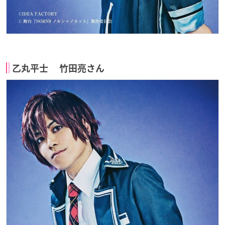
乙丸平士 竹田亮さん