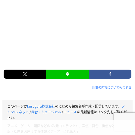
記事の内容について報告する
このページは
kusuguru株式会社
のにじめん編集部が作成・配信しています。
ノ
ルン+ノネット
/
舞台・ミュージカル
/
ニュース
の最新情報はリンク先をご覧くだ
さい。
アニメ・ゲーム・漫画などの2次元コンテンツや、声優・舞台・俳優などの情
報・話題をお届けする情報メディア「にじめん」。