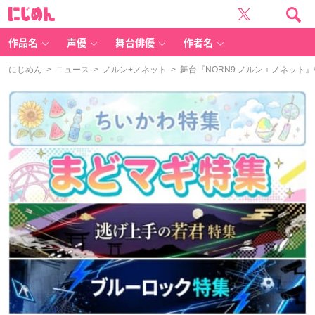
に
じ
め
ん
作品名
声優
舞台俳優
作者名
にじめん
>
ニュース
>
ノルン+ノネット
> 舞台『NORN9 ノルン＋ノネッ