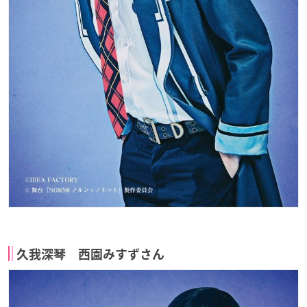
久我深琴 西園みすずさん