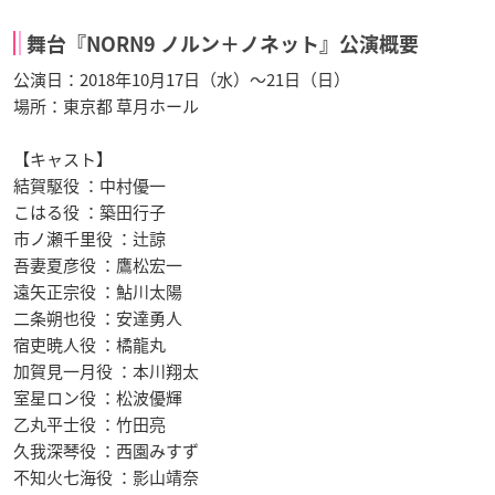
舞台『NORN9 ノルン＋ノネット』公演概要
公演日：2018年10月17日（水）～21日（日）
場所：東京都 草月ホール
【キャスト】
結賀駆役 ：中村優一
こはる役 ：築田行子
市ノ瀬千里役 ：辻諒
吾妻夏彦役 ：鷹松宏一
遠矢正宗役 ：鮎川太陽
二条朔也役 ：安達勇人
宿吏暁人役 ：橘龍丸
加賀見一月役 ：本川翔太
室星ロン役 ：松波優輝
乙丸平士役 ：竹田亮
久我深琴役 ：西園みすず
不知火七海役 ：影山靖奈