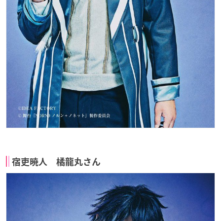
宿吏暁人 橘龍丸さん