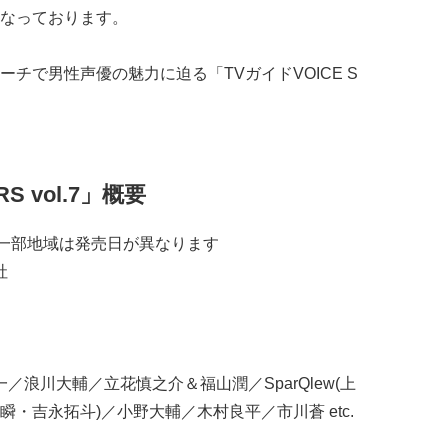
なっております。
チで男性声優の魅力に迫る「TVガイドVOICE S
S vol.7」概要
） ※一部地域は発売日が異なります
社
／浪川大輔／立花慎之介＆福山潤／SparQlew(上
・吉永拓斗)／小野大輔／木村良平／市川蒼 etc.