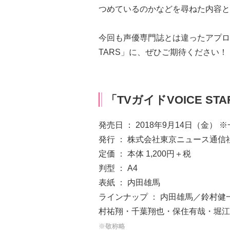
つめているのかなどを尋ねた内容と
今回も声優専門誌とは違ったアプロー
TARS」に、ぜひご期待ください！
「TVガイドVOICE STAR
発売日 ： 2018年9月14日（金
発行 ： 株式会社東京ニュース通信
定価 ： 本体 1,200円＋税
判型 ： A4
表紙 ： 内田雄馬
ラインナップ ： 内田雄馬／鈴村健一
村祐翔・千葉翔也・保住有哉・堀江瞬
※敬称略