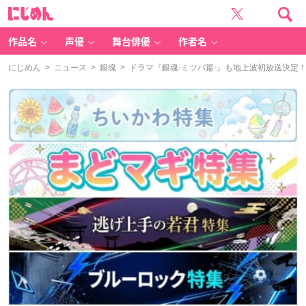
に
じ
め
ん
作品名
声優
舞台俳優
作者名
にじめん
>
ニュース
>
銀魂
> ドラマ『銀魂-ミツバ篇-』も地上波初放送決定！