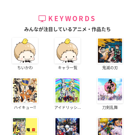
KEYWORDS
みんなが注目しているアニメ・作品たち
ちいかわ
キャラ一覧
鬼滅の刃
ハイキュー!!
アイドリッシ...
刀剣乱舞