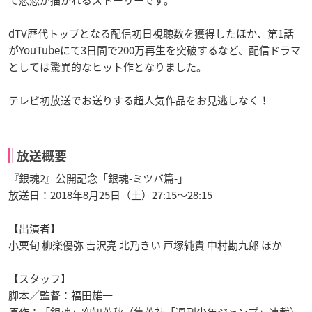
dTV歴代トップとなる配信初日視聴数を獲得したほか、第1話
がYouTubeにて3日間で200万再生を突破するなど、配信ドラマ
としては驚異的なヒット作となりました。
テレビ初放送でお送りする超人気作品をお見逃しなく！
放送概要
『銀魂2』公開記念「銀魂-ミツバ篇-」
放送日：2018年8月25日（土）27:15～28:15
【出演者】
小栗旬 柳楽優弥 吉沢亮 北乃きい 戸塚純貴 中村勘九郎 ほか
【スタッフ】
脚本／監督：福田雄一
原作：「銀魂」空知英秋（集英社「週刊少年ジャンプ」連載）