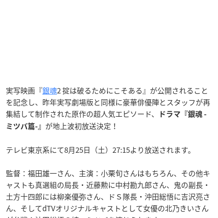
実写映画『
銀魂
2 掟は破るためにこそある』が公開されること
を記念し、昨年実写劇場版と同様に豪華俳優陣とスタッフが再
集結して制作された原作の超人気エピソード、
ドラマ『銀魂 -
が地上波初放送決定！
ミツバ篇-』
テレビ東京系にて8月25日（土）27:15より放送されます。
監督：福田雄一さん、主演：小栗旬さんはもちろん、その他キ
ャストも真選組の局長・近藤勲に中村勘九郎さん、鬼の副長・
土方十四郎には柳楽優弥さん、ドＳ隊長・沖田総悟に吉沢亮さ
ん、そしてdTVオリジナルキャストとして女優の北乃きいさん