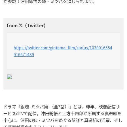
が参戦！沖田総悟の姉・ミツバを演じられます。
https://twitter.com/gintama_film/status/1030016554
916671489
ドラマ『銀魂 -ミツバ篇-（全3話）』とは、昨年、映像配信サ
ービスdTVで配信。沖田総悟と土方十四郎が所属する真選組を
中心に、沖田の姉・ミツバをめぐる陰謀と真選組の活躍、そし
て悲恋が描かれるストーリーです。