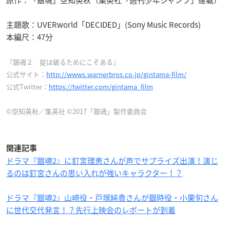
主題歌：UVERworld「DECIDED」(Sony Music Records)
本編尺：47分
『銀魂２ 掟は破るためにこそある』
公式サイト：
http://wwws.warnerbros.co.jp/gintama-film/
公式Twitter：
https://twitter.com/gintama_film
©空知英秋／集英社 ©2017「銀魂」製作委員会
関連記事
ドラマ『銀魂2』に釘宮理恵さんが声でサプライズ出演！演じ
るのは釘宮さんの思い入れが強いキャラクター！？
ドラマ『銀魂2』山崎役・戸塚純貴さんが銀時役・小栗旬さん
に世代交代発言！？先行上映会のレポートが到着