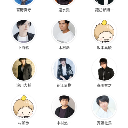
宮野真守
速水奨
諏訪部順一
下野紘
木村昴
坂本真綾
浪川大輔
花江夏樹
森川智之
村瀬歩
中村悠一
斉藤壮馬