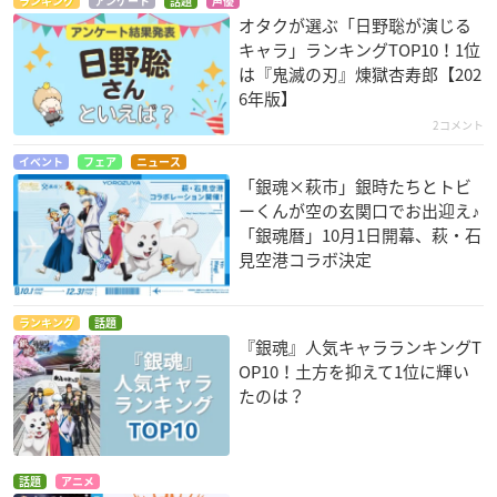
ランキング
アンケート
話題
声優
オタクが選ぶ「日野聡が演じる
キャラ」ランキングTOP10！1位
は『鬼滅の刃』煉󠄁獄杏寿郎【202
6年版】
2コメント
イベント
フェア
ニュース
「銀魂×萩市」銀時たちとトビ
ーくんが空の玄関口でお出迎え♪
「銀魂暦」10月1日開幕、萩・石
見空港コラボ決定
ランキング
話題
『銀魂』人気キャラランキングT
OP10！土方を抑えて1位に輝い
たのは？
話題
アニメ