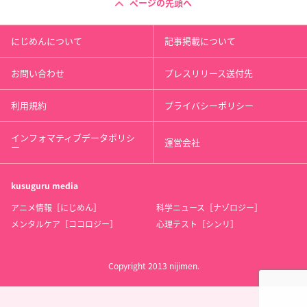
ページの先頭へ
にじめんについて
記事掲載について
お問い合わせ
プレスリリース送付先
利用規約
プライバシーポリシー
インフォマティブデータポリシ
運営会社
ー
kusuguru
media
アニメ情報［にじめん］
科学ニュース［ナゾロジー］
メンタルケア［ココロジー］
心理テスト［シンリ］
Copyright 2013 nijimen.