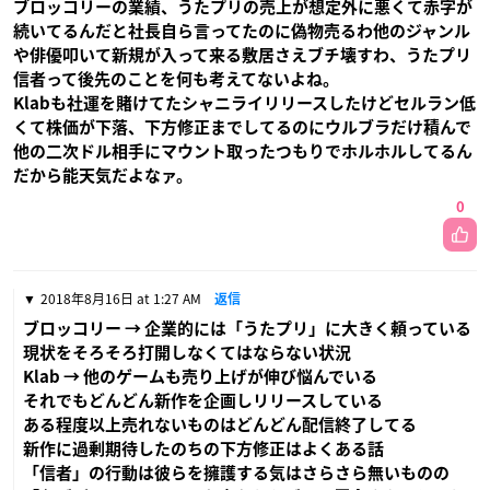
ブロッコリーの業績、うたプリの売上が想定外に悪くて赤字が
続いてるんだと社長自ら言ってたのに偽物売るわ他のジャンル
や俳優叩いて新規が入って来る敷居さえブチ壊すわ、うたプリ
信者って後先のことを何も考えてないよね。
Klabも社運を賭けてたシャニライリリースしたけどセルラン低
くて株価が下落、下方修正までしてるのにウルブラだけ積んで
他の二次ドル相手にマウント取ったつもりでホルホルしてるん
だから能天気だよなァ。
0
2018年8月16日 at 1:27 AM
返信
ブロッコリー → 企業的には「うたプリ」に大きく頼っている
現状をそろそろ打開しなくてはならない状況
Klab → 他のゲームも売り上げが伸び悩んでいる
それでもどんどん新作を企画しリリースしている
ある程度以上売れないものはどんどん配信終了してる
新作に過剰期待したのちの下方修正はよくある話
「信者」の行動は彼らを擁護する気はさらさら無いものの