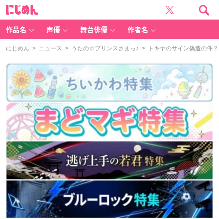
に
じ
め
ん
作品名
声優
舞台俳優
作者名
にじめん
>
ニュース
>
うたの☆プリンスさまっ♪
> トキヤのサイン偽造の件