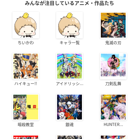
みんなが注目しているアニメ・作品たち
ちいかわ
キャラ一覧
鬼滅の刃
ハイキュー!!
アイドリッシ...
刀剣乱舞
暗殺教室
銀魂
HUNTER...