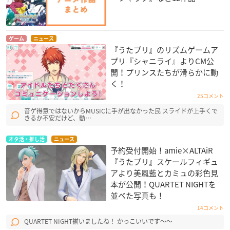
ゲーム
ニュース
『うたプリ』のリズムゲームア
プリ『シャニライ』よりCM公
開！プリンスたちが滑らかに動
く！
25コメント
音ゲ得意ではないからMUSICに手が出なかった民 スライドが上手くで
きるか不安だけど、動…
オタ活・推し活
ニュース
予約受付開始！amie×ALTAiR
『うたプリ』スケールフィギュ
アより美風藍とカミュの彩色見
本が公開！QUARTET NIGHT​を
並べた写真も！
14コメント
QUARTET NIGHT揃いましたね！ かっこいいです〜〜