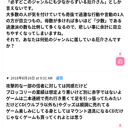
「必ずどこのジャンルにも少なからずいる厄介さん」としか
言えないです。
大多数の人が気を付けていても奇抜で過激な行動や言動の1人
の方が目立つもの。母数が多ければ多いほど「少数」である
過激派の数も比例して多くなるので、悲しい事に余計に目立
ちやすくなってしまいますね。
それで、あなたは何処のジャンルに属している厄介さんです
か？
0
2018年8月16日 at 9:31 AM
返信
攻撃的な一部の信者に対しては同感だけど
ブロッコリーの業績は想定より悪いけど別に赤字ではないよ
ゲームは二本連続で売れ行き悪くて足を引っ張ってたみたい
だけどCD(ウルブラ以外も)やグッズは順調に売れてる
ゲーム楽しみにしてる身としてはマウント道具になるCDだけ
じゃなくゲームも買ってくれよとは思う
0