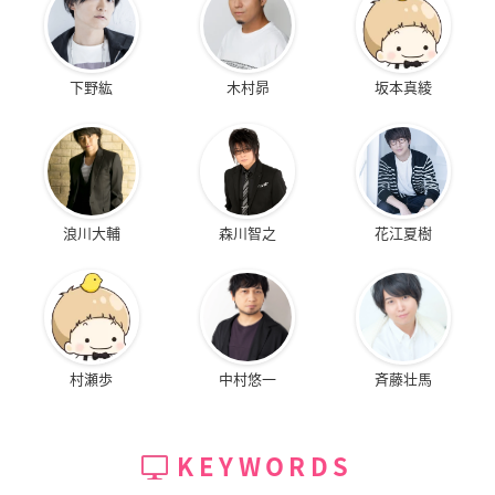
下野紘
木村昴
坂本真綾
浪川大輔
森川智之
花江夏樹
村瀬歩
中村悠一
斉藤壮馬
KEYWORDS