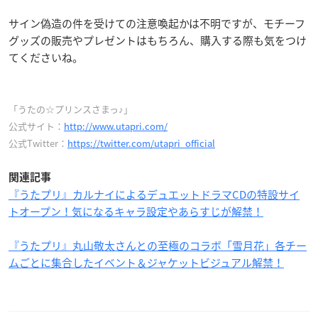
サイン偽造の件を受けての注意喚起かは不明ですが、モチーフ
グッズの販売やプレゼントはもちろん、購入する際も気をつけ
てくださいね。
「うたの☆プリンスさまっ♪」
公式サイト：
http://www.utapri.com/
公式Twitter：
https://twitter.com/utapri_official
関連記事
『うたプリ』カルナイによるデュエットドラマCDの特設サイ
トオープン！気になるキャラ設定やあらすじが解禁！
『うたプリ』丸山敬太さんとの至極のコラボ「雪月花」各チー
ムごとに集合したイベント＆ジャケットビジュアル解禁！