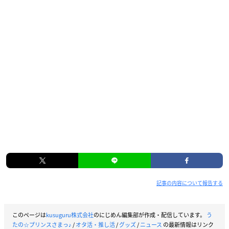
記事の内容について報告する
このページは
kusuguru株式会社
のにじめん編集部が作成・配信しています。
う
たの☆プリンスさまっ♪
/
オタ活・推し活
/
グッズ
/
ニュース
の最新情報はリンク