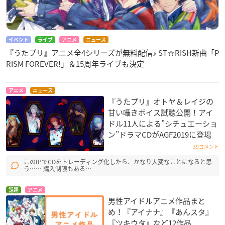
イベント
ライブ
アニメ
ニュース
『うたプリ』アニメ全4シリーズが無料配信♪ ST☆RISH新曲「P
RISM FOREVER!」＆15周年ライブも決定
アニメ
ニュース
『うたプリ』オトヤ＆レイジの
甘い囁きボイス試聴公開！アイ
ドル11人による”シチュエーショ
ン”ドラマCDがAGF2019に登場
39コメント
このIPでCDをトレーディング化したら、かなり大変なことになると思
う…… 購入制限もある…
話題
アニメ
男性アイドルアニメ作品まと
め！『アイナナ』『あんスタ』
『ツキウタ』など12作品