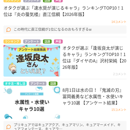
ランキング
アンケート
話題
声優
オタクが選ぶ「速水奨が演じるキャラ」ランキングTOP10！1
位は『炎の蜃気楼』直江信綱【2026年版】
14コメント
この時代に直江信綱が1位になるのおもろすぎるw
ランキング
アンケート
話題
声優
オタクが選ぶ「逢坂良太が演じ
るキャラ」ランキングTOP10！1
位は『ダイヤのA』沢村栄純【20
26年版】
2コメント
オタ活・推し活
アンケート
話題
8月1日は水の日！『鬼滅の刃』
冨岡義勇など水属性・水使いキ
ャラ10選 【アンケート結果】
15コメント
プリキュアではキュアアクア、キュアマリン、キュアマーメイド、キ
ュアフォンテーヌ、キュアラ…