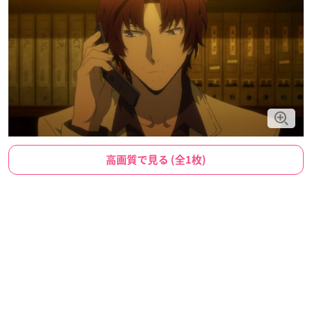
高画質で見る (全1枚)