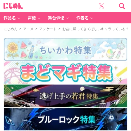
に
じ
め
ん
作品名
声優
舞台俳優
作者名
にじめん
>
アニメ
>
アンケート
> お盆に帰ってきてほしいキャラっている？