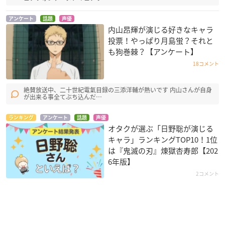
アンケート
話題
声優
内山昂輝が演じる好きなキャラ
投票！やっぱり月島蛍？それと
も狗巻棘？【アンケート】
18コメント
絶賛放送中、二十世紀電氣目録の三添洋輔が熱いです 内山さんが自身
が出来る事全てぶち込んだ…
ランキング
アンケート
話題
声優
オタクが選ぶ「日野聡が演じる
キャラ」ランキングTOP10！1位
は『鬼滅の刃』煉󠄁獄杏寿郎【202
6年版】
2コメント