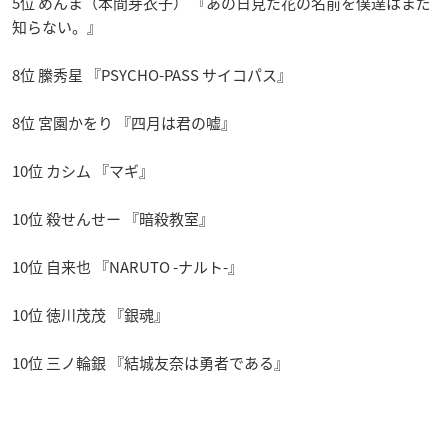
5位 めんま（本間芽衣子） 『あの日見た花の名前を僕達はまだ
知らない。』
8位 縢秀星 『PSYCHO-PASS サイコパス』
8位 宮園かをり 『四月は君の嘘』
10位 カシム 『マギ』
10位 殺せんせー 『暗殺教室』
10位 自来也 『NARUTO -ナルト-』
10位 徳川茂茂 『銀魂』
10位 三ノ輪銀 『結城友奈は勇者である』