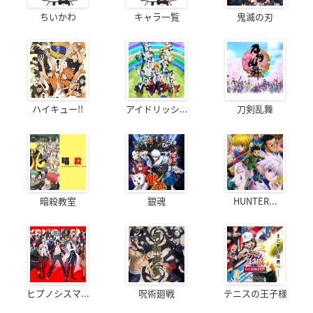
ちいかわ
キャラ一覧
鬼滅の刃
ハイキュー!!
アイドリッシ...
刀剣乱舞
暗殺教室
銀魂
HUNTER...
ヒプノシスマ...
呪術廻戦
テニスの王子様