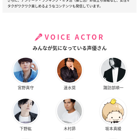
さらに、アンケート・ランキング・オタ活（推し活）お役立ち情報など、女性オ
タクがワクワク楽しめるようなコンテンツも発信しています。
VOICE ACTOR
みんなが気になっている声優さん
宮野真守
速水奨
諏訪部順一
下野紘
木村昴
坂本真綾