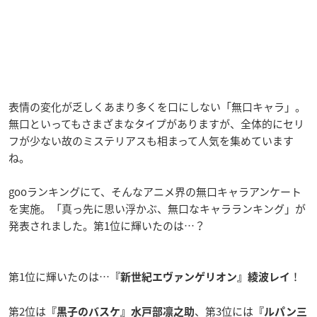
表情の変化が乏しくあまり多くを口にしない「無口キャラ」。
無口といってもさまざまなタイプがありますが、全体的にセリ
フが少ない故のミステリアスも相まって人気を集めています
ね。
gooランキングにて、そんなアニメ界の無口キャラアンケート
を実施。「真っ先に思い浮かぶ、無口なキャラランキング」が
発表されました。第1位に輝いたのは…？
第1位に輝いたのは…
！
『新世紀エヴァンゲリオン』綾波レイ
第2位は
、第3位には
『黒子のバスケ』水戸部凛之助
『ルパン三