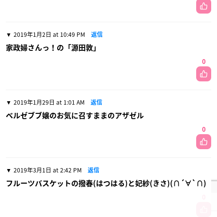
2019年1月2日 at 10:49 PM
返信
家政婦さんっ！の「源田敦」
0
2019年1月29日 at 1:01 AM
返信
ベルゼブブ嬢のお気に召すままのアザゼル
0
2019年3月1日 at 2:42 PM
返信
フルーツバスケットの撥春(はつはる)と妃紗(きさ)(∩´∀`∩)
0