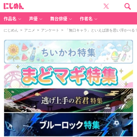
に
じ
め
ん
作品名
声優
舞台俳優
作者名
にじめん
>
アニメ
>
アンケート
> 「無口キャラ」といえば誰を思い浮かべる