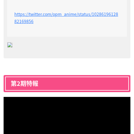
https://twitter.com/opm_anime/status/10286196128
82169856
第2期特報