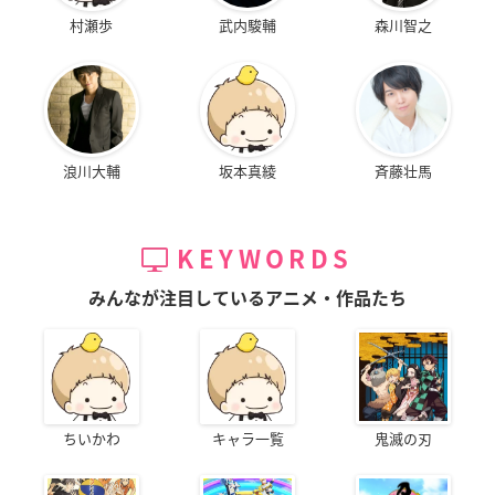
村瀬歩
武内駿輔
森川智之
浪川大輔
坂本真綾
斉藤壮馬
KEYWORDS
みんなが注目しているアニメ・作品たち
ちいかわ
キャラ一覧
鬼滅の刃