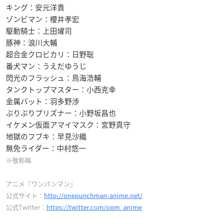
キング：安元洋貴
ゾンビマン：櫻井孝宏
駆動騎士：上田燿司
豚神：浪川大輔
超合金クロビカリ：日野聡
番犬マン：うえだゆうじ
閃光のフラッシュ：鳥海浩輔
タンクトップマスター：小西克幸
金属バット：羽多野渉
ぷりぷりプリズナー：小野坂昌也
イケメン仮面アマイマスク：宮野真守
地獄のフブキ：早見沙織
無免ライダー：中村悠一
※敬称略
アニメ『ワンパンマン』
公式サイト：
http://onepunchman-anime.net/
公式Twitter：
https://twitter.com/opm_anime