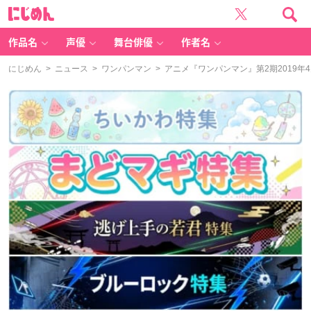
に
じ
め
ん
作品名
声優
舞台俳優
作者名
にじめん
>
ニュース
>
ワンパンマン
> アニメ『ワンパンマン』第2期2019