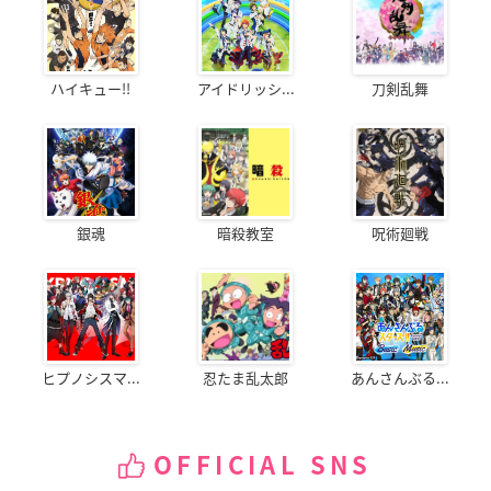
ハイキュー!!
アイドリッシ...
刀剣乱舞
銀魂
暗殺教室
呪術廻戦
ヒプノシスマ...
忍たま乱太郎
あんさんぶる...
OFFICIAL SNS