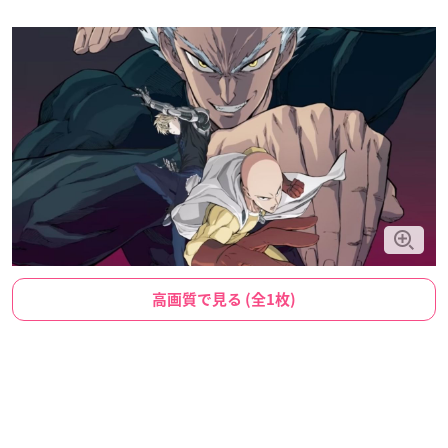
高画質で見る (全1枚)