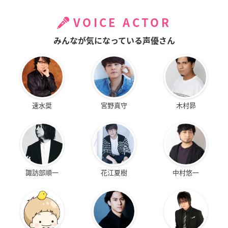
VOICE ACTOR
みんなが気になっている声優さん
速水奨
宮野真守
木村昴
諏訪部順一
花江夏樹
中村悠一