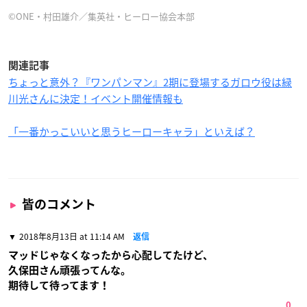
©ONE・村田雄介／集英社・ヒーロー協会本部
関連記事
ちょっと意外？『ワンパンマン』2期に登場するガロウ役は緑
川光さんに決定！イベント開催情報も
「一番かっこいいと思うヒーローキャラ」といえば？
皆のコメント
2018年8月13日 at 11:14 AM
返信
マッドじゃなくなったから心配してたけど、
久保田さん頑張ってんな。
期待して待ってます！
0