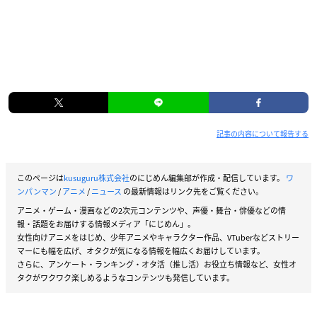
記事の内容について報告する
このページは
kusuguru株式会社
のにじめん編集部が作成・配信しています。
ワ
ンパンマン
/
アニメ
/
ニュース
の最新情報はリンク先をご覧ください。
アニメ・ゲーム・漫画などの2次元コンテンツや、声優・舞台・俳優などの情
報・話題をお届けする情報メディア「にじめん」。
女性向けアニメをはじめ、少年アニメやキャラクター作品、VTuberなどストリー
マーにも幅を広げ、オタクが気になる情報を幅広くお届けしています。
さらに、アンケート・ランキング・オタ活（推し活）お役立ち情報など、女性オ
タクがワクワク楽しめるようなコンテンツも発信しています。