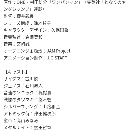
原作：ONE・村田雄介「ワンパンマン」（集英社「となりのヤ
ングジャンプ」連載）
監督：櫻井親良
シリーズ構成：鈴木智尋
キャラクターデザイン：久保田誓
音響監督：岩浪美和
音楽：宮崎誠
オープニング主題歌：JAM Project
アニメーション制作：J.C.STAFF
【キャスト】
サイタマ：古川慎
ジェノス：石川界人
音速のソニック：梶裕貴
戦慄のタツマキ：悠木碧
シルバーファング：山路和弘
アトミック侍：津田健次郎
童帝：高山みなみ
メタルナイト：玄田哲章