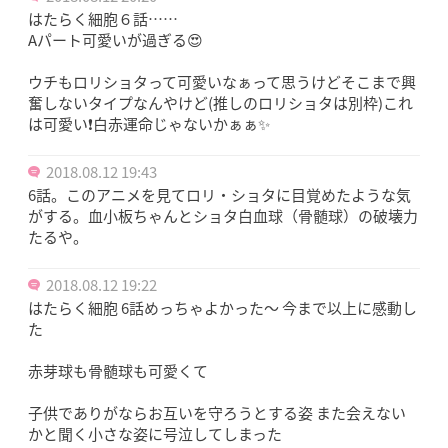
はたらく細胞６話……
Aパート可愛いが過ぎる😍
ウチもロリショタって可愛いなぁって思うけどそこまで興
奮しないタイプなんやけど(推しのロリショタは別枠)これ
は可愛い❗白赤運命じゃないかぁぁ✨
2018.08.12 19:43
6話。このアニメを見てロリ・ショタに目覚めたような気
がする。血小板ちゃんとショタ白血球（骨髄球）の破壊力
たるや。
2018.08.12 19:22
はたらく細胞 6話めっちゃよかった～ 今まで以上に感動し
た
赤芽球も骨髄球も可愛くて
子供でありがならお互いを守ろうとする姿 また会えない
かと聞く小さな姿に号泣してしまった