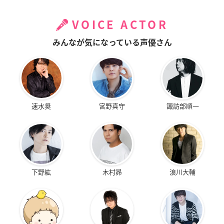
VOICE ACTOR
みんなが気になっている声優さん
速水奨
宮野真守
諏訪部順一
下野紘
木村昴
浪川大輔