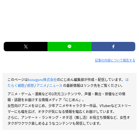
記事の内容について報告する
このページは
kusuguru株式会社
のにじめん編集部が作成・配信しています。
は
たらく細胞
/
感想
/
アニメ
/
ニュース
の最新情報はリンク先をご覧ください。
アニメ・ゲーム・漫画などの2次元コンテンツや、声優・舞台・俳優などの情
報・話題をお届けする情報メディア「にじめん」。
女性向けアニメをはじめ、少年アニメやキャラクター作品、VTuberなどストリー
マーにも幅を広げ、オタクが気になる情報を幅広くお届けしています。
さらに、アンケート・ランキング・オタ活（推し活）お役立ち情報など、女性オ
タクがワクワク楽しめるようなコンテンツも発信しています。