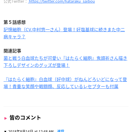
公式Twitter：
https://twitter.com/hataraku_saibou
第５話感想
記憶細胞（CV.中村悠一さん）登場！好塩基球に続きまた中二
病キャラ？
関連記事
菌と戦う白血球たちが可愛い『はたらく細胞』鬼頭祈さん描き
下ろしデザインのグッズが登場！
『はたらく細胞』白血球（好中球）がねんどろいどになって登
場！貴重な笑顔や戦闘顔、反応しているレセプターも付属
皆のコメント
2018年8月14日 at 12:48 AM
返信