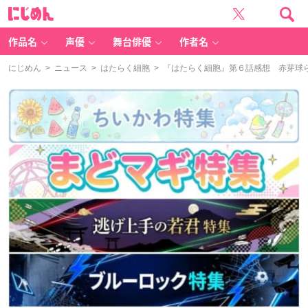
に
じ
め
ん
作品名
声優
舞台俳優
作者名
にじめん
>
ニュース
>
はたらく細胞
> 『はたらく細胞』第６話感想 赤芽球