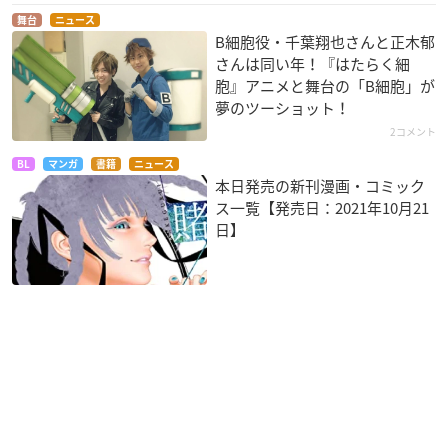
舞台
ニュース
B細胞役・千葉翔也さんと正木郁
さんは同い年！『はたらく細
胞』アニメと舞台の「B細胞」が
夢のツーショット！
2コメント
BL
マンガ
書籍
ニュース
本日発売の新刊漫画・コミック
ス一覧【発売日：2021年10月21
日】