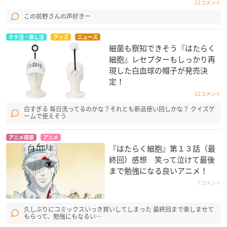
11コメント
この前野さんの声好きー
オタ活・推し活
グッズ
ニュース
細菌も察知できそう『はたらく
細胞』レセプターもしっかり再
現した白血球の帽子が発売決
定！
12コメント
白すぎる 毎日洗ってるのかな？それとも新品使い回しかな？ クイズゲ
ームで使えそう
アニメ感想
アニメ
『はたらく細胞』第１３話（最
終回）感想 笑って泣けて最後
まで勉強になる良いアニメ！
7コメント
久しぶりにコミックスいっき買いしてしまった 最終回まで楽しませて
もらって、勉強にもなるい…