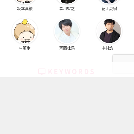
坂本真綾
森川智之
花江夏樹
村瀬歩
斉藤壮馬
中村悠一
KEYWORDS
みんなが注目しているアニメ・作品たち
ちいかわ
キャラ一覧
鬼滅の刃