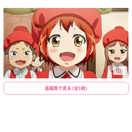
高画質で見る (全1枚)