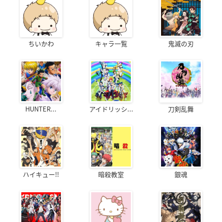
ちいかわ
キャラ一覧
鬼滅の刃
HUNTER...
アイドリッシ...
刀剣乱舞
ハイキュー!!
暗殺教室
銀魂