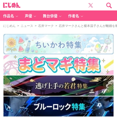
に
じ
め
ん
作品名
声優
舞台俳優
作者名
にじめん
>
ニュース
>
石井マーク
> 石井マークさんと榎本温子さんが離婚を