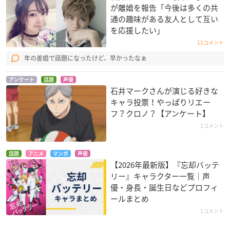
が離婚を報告「今後は多くの共
通の趣味がある友人として互い
を応援したい」
11コメント
年の差婚で話題になったけど、早かったなぁ
アンケート
話題
声優
石井マークさんが演じる好きな
キャラ投票！やっぱりリエー
フ？クロノ？【アンケート】
1コメント
話題
アニメ
マンガ
声優
【2026年最新版】『忘却バッテ
リー』キャラクター一覧｜声
優・身長・誕生日などプロフィ
ールまとめ
1コメント