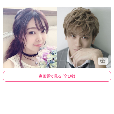
高画質で見る (全1枚)