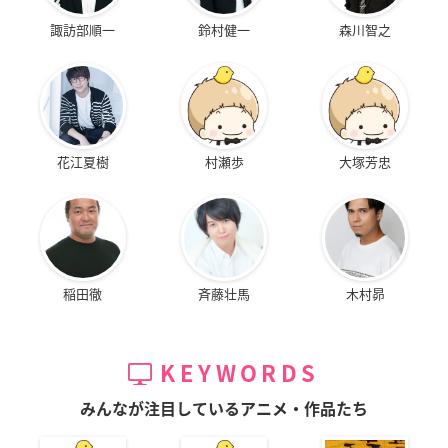
諏訪部順一
鈴村健一
森川智之
花江夏樹
村瀬歩
大塚芳忠
稲田徹
斉藤壮馬
木村昴
KEYWORDS
みんなが注目しているアニメ・作品たち