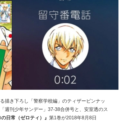
る描き下ろし「警察学校編」のティザーピンナッ
週刊少年サンデー」37-38合併号と、安室透のス
ロの日常（ゼロティ）』
第1巻が2018年8月8日