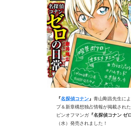
『
名探偵コナン
』
青山剛昌先生によ
プ＆新章構想独占情報が掲載された「
ピンオフマンガ
『名探偵コナン ゼ
（水）発売されました！