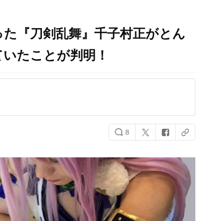
った『刀剣乱舞』千子村正がとん
ていたことが判明！
8